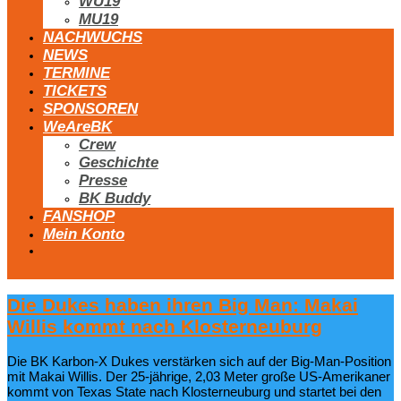
WU19
MU19
NACHWUCHS
NEWS
TERMINE
TICKETS
SPONSOREN
WeAreBK
Crew
Geschichte
Presse
BK Buddy
FANSHOP
Mein Konto
Die Dukes haben ihren Big Man: Makai
Willis kommt nach Klosterneuburg
​Die BK Karbon-X Dukes verstärken sich auf der Big-Man-Position
mit Makai Willis. Der 25-jährige, 2,03 Meter große US-Amerikaner
kommt von Texas State nach Klosterneuburg und startet bei den