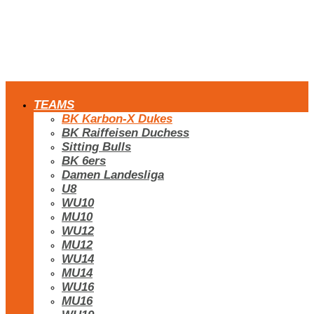
TEAMS
BK Karbon-X Dukes
BK Raiffeisen Duchess
Sitting Bulls
BK 6ers
Damen Landesliga
U8
WU10
MU10
WU12
MU12
WU14
MU14
WU16
MU16