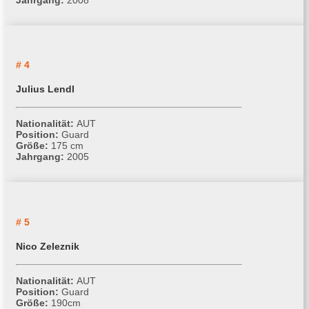
# 4
Julius Lendl
Nationalität:
AUT
Position:
Guard
Größe:
175 cm
Jahrgang:
2005
# 5
Nico Zeleznik
Nationalität:
AUT
Position:
Guard
Größe:
190cm