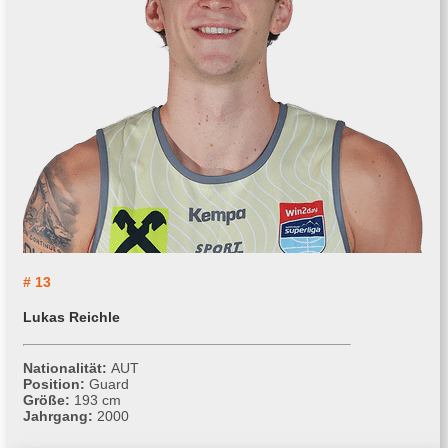
# 13
Lukas Reichle
Nationalität:
AUT
Position:
Guard
Größe:
193 cm
Jahrgang:
2000