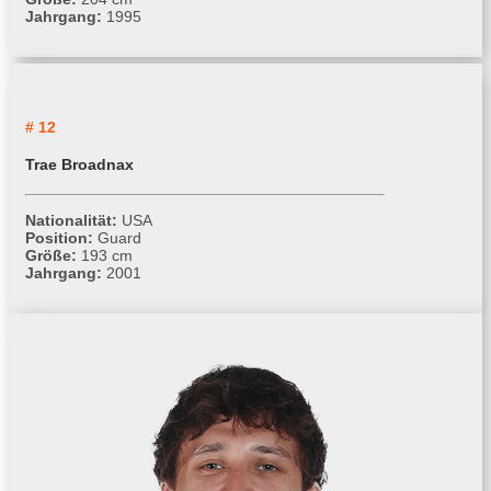
Jahrgang:
1995
# 12
Trae Broadnax
Nationalität:
USA
Position:
Guard
Größe:
193 cm
Jahrgang:
2001