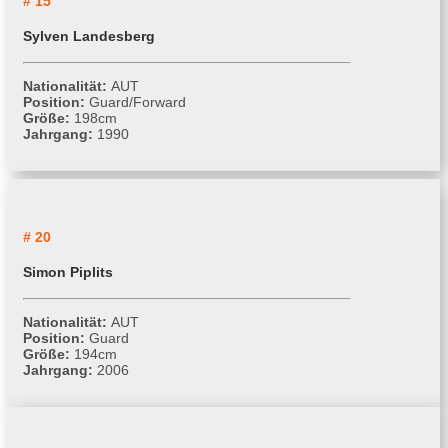
# 15
Sylven Landesberg
Nationalität:
AUT
Position:
Guard/Forward
Größe:
198cm
Jahrgang:
1990
# 20
Simon Piplits
Nationalität:
AUT
Position:
Guard
Größe:
194cm
Jahrgang:
2006