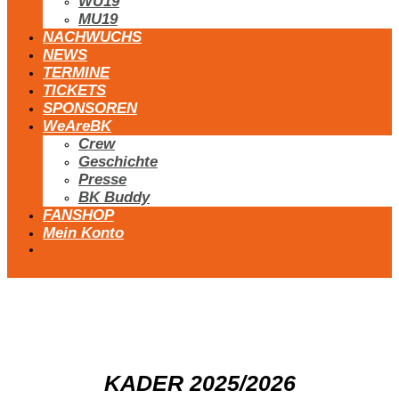
WU19
MU19
NACHWUCHS
NEWS
TERMINE
TICKETS
SPONSOREN
WeAreBK
Crew
Geschichte
Presse
BK Buddy
FANSHOP
Mein Konto
BK Karbon-X Dukes
KADER 2025/2026