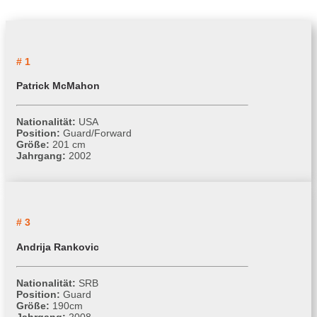
# 1
Patrick McMahon
Nationalität:
USA
Position:
Guard/Forward
Größe:
201 cm
Jahrgang:
2002
# 3
Andrija Rankovic
Nationalität:
SRB
Position:
Guard
Größe:
190cm
Jahrgang:
2008