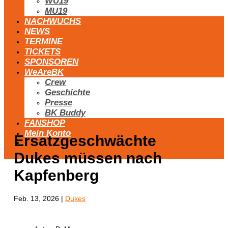
WU19
MU19
NACHWUCHS
NEWS
TERMINE
TICKETS
SPONSOREN
WeAreBK
Crew
Geschichte
Presse
BK Buddy
FANSHOP
Mein Konto
Ersatzgeschwächte
Dukes müssen nach
Kapfenberg
Feb. 13, 2026
|
Dukes