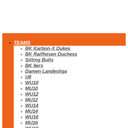
TEAMS
BK Karbon-X Dukes
BK Raiffeisen Duchess
Sitting Bulls
BK 6ers
Damen Landesliga
U8
WU10
MU10
WU12
MU12
WU14
MU14
WU16
MU16