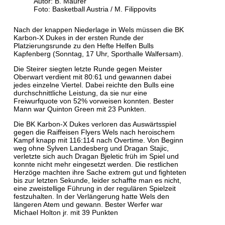
Autor: B. Maurer
Foto: Basketball Austria / M. Filippovits
Nach der knappen Niederlage in Wels müssen die BK
Karbon-X Dukes in der ersten Runde der
Platzierungsrunde zu den Hefte Helfen Bulls
Kapfenberg (Sonntag, 17 Uhr, Sporthalle Walfersam).
Die Steirer siegten letzte Runde gegen Meister
Oberwart verdient mit 80:61 und gewannen dabei
jedes einzelne Viertel. Dabei reichte den Bulls eine
durchschnittliche Leistung, da sie nur eine
Freiwurfquote von 52% vorweisen konnten. Bester
Mann war Quinton Green mit 23 Punkten.
Die BK Karbon-X Dukes verloren das Auswärtsspiel
gegen die Raiffeisen Flyers Wels nach heroischem
Kampf knapp mit 116:114 nach Overtime. Von Beginn
weg ohne Sylven Landesberg und Dragan Stajic,
verletzte sich auch Dragan Bjeletic früh im Spiel und
konnte nicht mehr eingesetzt werden. Die restlichen
Herzöge machten ihre Sache extrem gut und fighteten
bis zur letzten Sekunde, leider schaffte man es nicht,
eine zweistellige Führung in der regulären Spielzeit
festzuhalten. In der Verlängerung hatte Wels den
längeren Atem und gewann. Bester Werfer war
Michael Holton jr. mit 39 Punkten