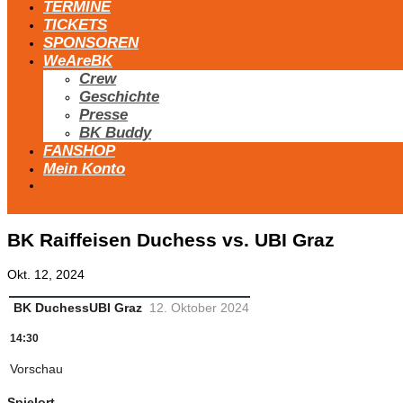
TERMINE
TICKETS
SPONSOREN
WeAreBK
Crew
Geschichte
Presse
BK Buddy
FANSHOP
Mein Konto
BK Raiffeisen Duchess vs. UBI Graz
Okt. 12, 2024
BK Duchess
UBI Graz
12. Oktober 2024
14:30
Vorschau
Spielort