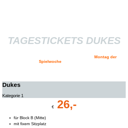
TAGESTICKETS DUKES
Tagestickets für das kommende Spiel sind ab
Montag der
Spielwoche
hier zu kaufen!
Dukes
Kategorie 1
26,-
€
für Block B (Mitte)
mit fixem Sitzplatz