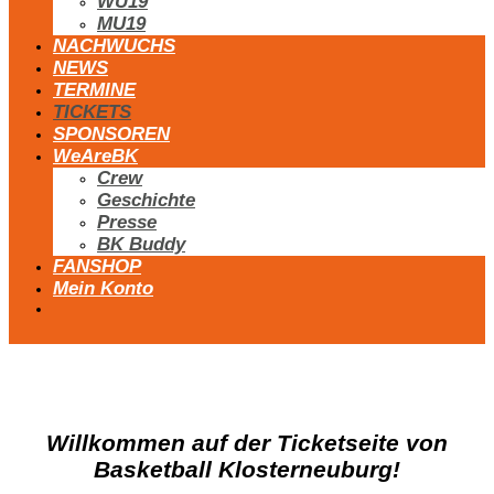
WU19
MU19
NACHWUCHS
NEWS
TERMINE
TICKETS
SPONSOREN
WeAreBK
Crew
Geschichte
Presse
BK Buddy
FANSHOP
Mein Konto
Willkommen auf der Ticketseite von
Basketball Klosterneuburg!