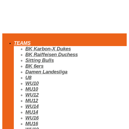
TEAMS
BK Karbon-X Dukes
BK Raiffeisen Duchess
Sitting Bulls
BK 6ers
Damen Landesliga
U8
WU10
MU10
WU12
MU12
WU14
MU14
WU16
MU16