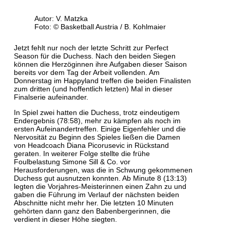
Autor: V. Matzka
Foto: © Basketball Austria / B. Kohlmaier
Jetzt fehlt nur noch der letzte Schritt zur Perfect
Season für die Duchess. Nach den beiden Siegen
können die Herzöginnen ihre Aufgaben dieser Saison
bereits vor dem Tag der Arbeit vollenden. Am
Donnerstag im Happyland treffen die beiden Finalisten
zum dritten (und hoffentlich letzten) Mal in dieser
Finalserie aufeinander.
In Spiel zwei hatten die Duchess, trotz eindeutigem
Endergebnis (78:58), mehr zu kämpfen als noch im
ersten Aufeinandertreffen. Einige Eigenfehler und die
Nervosität zu Beginn des Spieles ließen die Damen
von Headcoach Diana Picorusevic in Rückstand
geraten. In weiterer Folge stellte die frühe
Foulbelastung Simone Sill & Co. vor
Herausforderungen, was die in Schwung gekommenen
Duchess gut ausnutzen konnten. Ab Minute 8 (13:13)
legten die Vorjahres-Meisterinnen einen Zahn zu und
gaben die Führung im Verlauf der nächsten beiden
Abschnitte nicht mehr her. Die letzten 10 Minuten
gehörten dann ganz den Babenbergerinnen, die
verdient in dieser Höhe siegten.