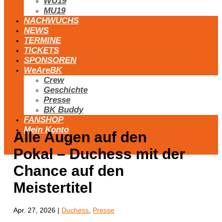
WU19
MU19
NACHWUCHS
NEWS
TERMINE
TICKETS
SPONSOREN
WeAreBK
Crew
Geschichte
Presse
BK Buddy
FANSHOP
Mein Konto
Alle Augen auf den
Pokal – Duchess mit der
Chance auf den
Meistertitel
Apr. 27, 2026
|
Duchess
,
Presse