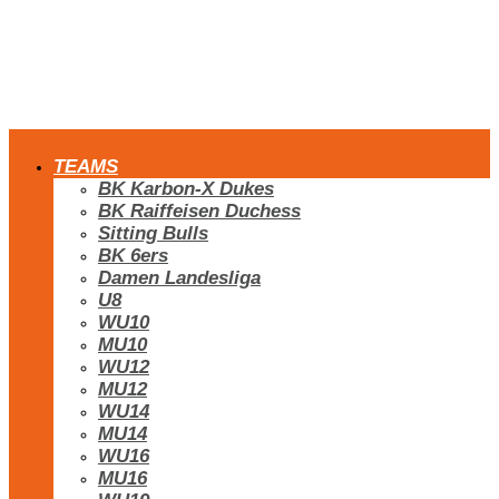
TEAMS
BK Karbon-X Dukes
BK Raiffeisen Duchess
Sitting Bulls
BK 6ers
Damen Landesliga
U8
WU10
MU10
WU12
MU12
WU14
MU14
WU16
MU16