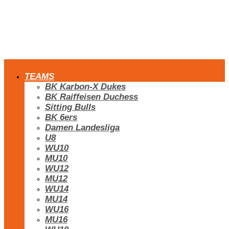
TEAMS
BK Karbon-X Dukes
BK Raiffeisen Duchess
Sitting Bulls
BK 6ers
Damen Landesliga
U8
WU10
MU10
WU12
MU12
WU14
MU14
WU16
MU16