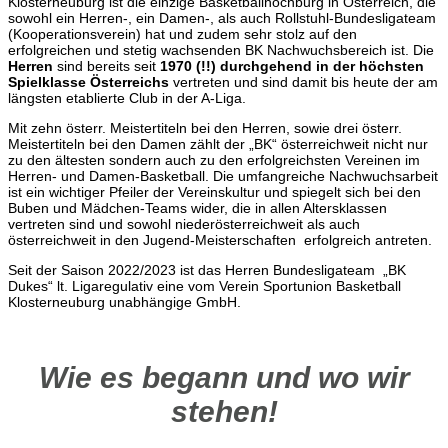
Klosterneuburg ist die einzige Basketballhochburg in Österreich, die
sowohl ein Herren-, ein Damen-, als auch Rollstuhl-Bundesligateam
(Kooperationsverein) hat und zudem sehr stolz auf den
erfolgreichen und stetig wachsenden BK Nachwuchsbereich ist. Die
Herren
sind bereits seit
1970 (!!) durchgehend in der höchsten
Spielklasse Österreichs
vertreten und sind damit bis heute der am
längsten etablierte Club in der A-Liga.
Mit zehn österr. Meistertiteln bei den Herren, sowie drei österr.
Meistertiteln bei den Damen zählt der „BK“ österreichweit nicht nur
zu den ältesten sondern auch zu den erfolgreichsten Vereinen im
Herren- und Damen-Basketball. Die umfangreiche Nachwuchsarbeit
ist ein wichtiger Pfeiler der Vereinskultur und spiegelt sich bei den
Buben und Mädchen-Teams wider, die in allen Altersklassen
vertreten sind und sowohl niederösterreichweit als auch
österreichweit in den Jugend-Meisterschaften erfolgreich antreten.
Seit der Saison 2022/2023 ist das Herren Bundesligateam „BK
Dukes“ lt. Ligaregulativ eine vom Verein Sportunion Basketball
Klosterneuburg unabhängige GmbH.
Wie es begann und wo wir
stehen!