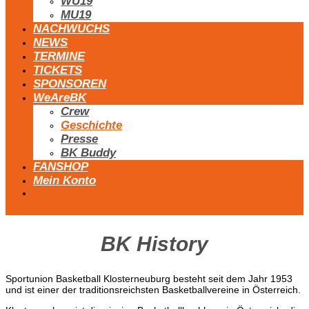
WU19
MU19
NACHWUCHS
NEWS
TERMINE
TICKETS
SPONSOREN
WeAreBK
Crew
Geschichte
Presse
BK Buddy
FANSHOP
Mein Konto
BK History
Sportunion Basketball Klosterneuburg besteht seit dem Jahr 1953
und ist einer der traditionsreichsten Basketballvereine in Österreich.