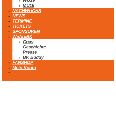
WU19
MU19
NACHWUCHS
NEWS
TERMINE
TICKETS
SPONSOREN
WeAreBK
Crew
Geschichte
Presse
BK Buddy
FANSHOP
Mein Konto
MU12 white
MU12 orange