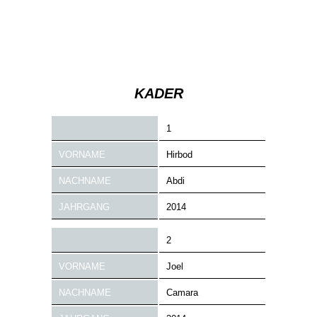
MU12 black
KADER
1
VORNAME
Hirbod
NACHNAME
Abdi
JAHRGANG
2014
2
VORNAME
Joel
NACHNAME
Camara