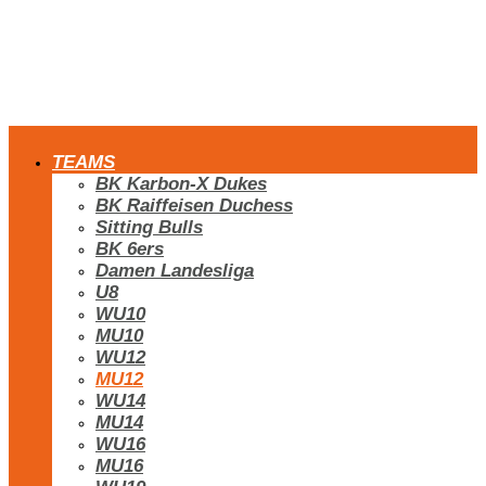
TEAMS
BK Karbon-X Dukes
BK Raiffeisen Duchess
Sitting Bulls
BK 6ers
Damen Landesliga
U8
WU10
MU10
WU12
MU12
WU14
MU14
WU16
MU16