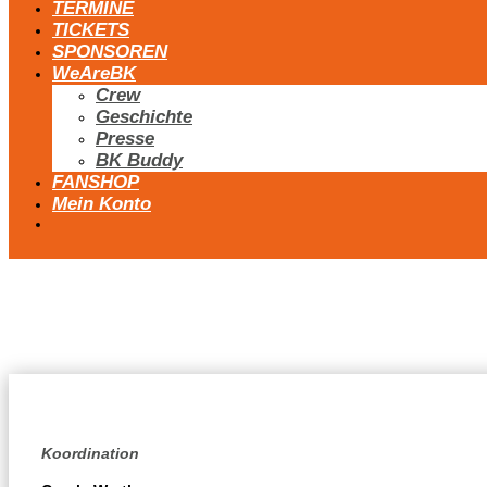
TERMINE
TICKETS
SPONSOREN
WeAreBK
Crew
Geschichte
Presse
BK Buddy
FANSHOP
Mein Konto
Koordination