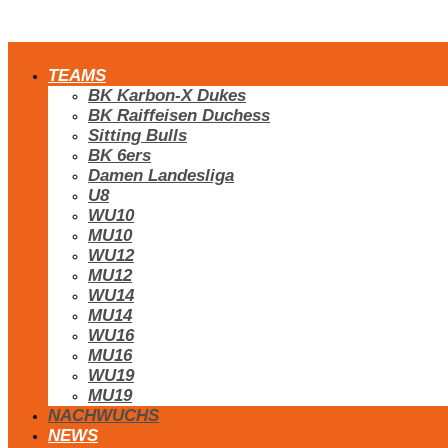
TEAMS
BK Karbon-X Dukes
BK Raiffeisen Duchess
Sitting Bulls
BK 6ers
Damen Landesliga
U8
WU10
MU10
WU12
MU12
WU14
MU14
WU16
MU16
WU19
MU19
NACHWUCHS
NEWS