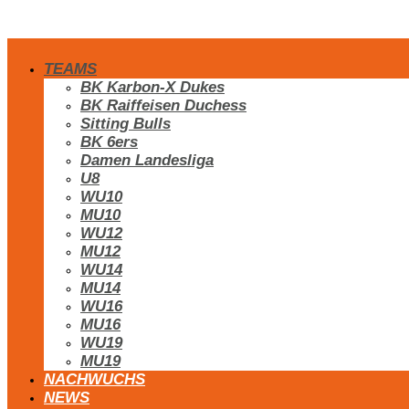
TEAMS
BK Karbon-X Dukes
BK Raiffeisen Duchess
Sitting Bulls
BK 6ers
Damen Landesliga
U8
WU10
MU10
WU12
MU12
WU14
MU14
WU16
MU16
WU19
MU19
NACHWUCHS
NEWS