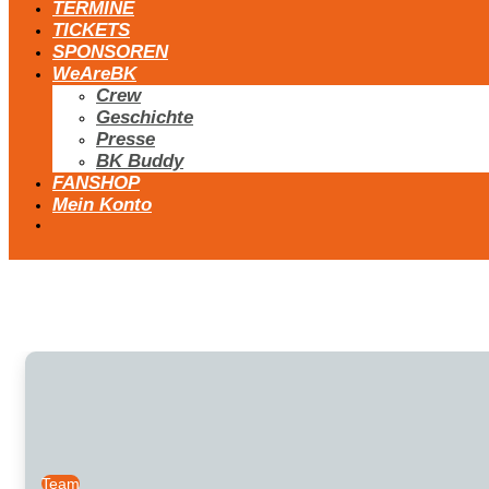
TERMINE
TICKETS
SPONSOREN
WeAreBK
Crew
Geschichte
Presse
BK Buddy
FANSHOP
Mein Konto
Team