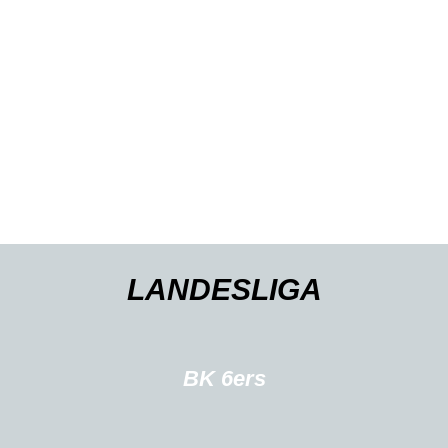
LANDESLIGA
BK 6ers