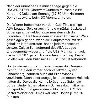
Nach der unnötigen Heimniederlage gegen die
UNGER STEEL Oberwart Gunners müssen die BK
Karbon-X Dukes am Sonntag (17:30 Uhr, Hallmann
Dome) auswärts beim BC Vienna antreten.
Die Wiener haben kurz vor dem Cup-Finals einige
ABA-League-Spieler auch für die win2day Basketball
Superliga angemeldet. Zwar mussten sich die
Favoriten im Halbfinale dem späteren Cupsieger Wels
geschlagen geben, wenn die Hauptstädter mit der
geballten Kraft antreten, hat es jede Mannschaft
schwer. Zuletzt lief, aufgrund des ABA-League-
Engagements wieder „nur“ die U19-Mannschaft auf,
die mit 62:107 gegen Traiskirchen unterging. Bester
Spieler war Leon Bulic mit 17 Bulic und 13 Rebounds
Die Klosterneuburger mussten gegen die Gunners
nicht nur auf den immer noch verletzten Sylven
Landesberg, sondern auch auf Elias Wlasak
verzichten. Nach einer ausgeglichenen ersten Halbzeit
hatten die Dukes die Kontrolle über das Spiel, die
Burgenländer legten aber im Schlussabschnitt einen
Endspurt hin und gewannen schließlich mit 71:66.
Bester Werfer der Dukes war Mike Holton jr. mit 20
Punkten.