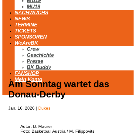
WU19
MU19
NACHWUCHS
NEWS
TERMINE
TICKETS
SPONSOREN
WeAreBK
Crew
Geschichte
Presse
BK Buddy
FANSHOP
Mein Konto
Am Sonntag wartet das
Donau-Derby
Jan. 16, 2026
|
Dukes
Autor: B. Maurer
Foto: Basketball Austria / M. Filippovits