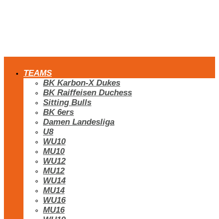
TEAMS
BK Karbon-X Dukes
BK Raiffeisen Duchess
Sitting Bulls
BK 6ers
Damen Landesliga
U8
WU10
MU10
WU12
MU12
WU14
MU14
WU16
MU16