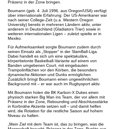
Präsenz in der Zone bringen.
Boumann (geb. 4. Juli 1996, aus Oregon/USA) verfügt
über internationale Erfahrung: Der US-Amerikaner war
nach seiner College-Zeit (u.a. Western Oregon
University) bereits in mehreren Ländern aktiv, unter
anderem in Deutschland (Gladiators Trier) sowie in
weiteren internationalen Ligen – zuletzt spielte er in
Mexiko.
Für Aufmerksamkeit sorgte Boumann zudem durch
seinen Einsatz als „Stopper“ in der SlamBall-Liga.
Dabei handelt es sich um eine spektakuläre,
körperbetonte Basketball-Variante auf einem von
Banden umgebenen Court, mit eingebauten
Trampolinflächen vor den Körben, die besonders
dynamische Aktionen und Dunks ermöglichen.
Zusätzlich bringt Boumann einen ungewöhnlichen
Background mit – er war auch im Rugbysport aktiv.
Mit Boumann holen die BK Karbon-X Dukes einen
physisch starken Big Man ins Team, der vor allem mit
Präsenz in der Zone, Rebounding und Abschlussstärke
in Korbnähe Akzente setzen soll – und damit helfen
wird, die Rotation für die restliche Saison auf hohem
Niveau zu halten.
„Mein Ziel mit dem Team ist, das zu bringen, was die
Mannschaft braucht: Präsenz in der Zone, Punkte aus