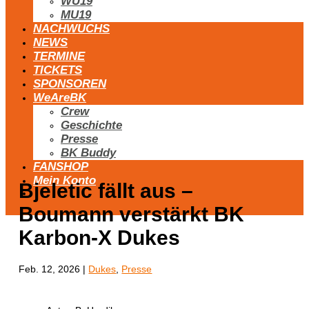
WU19
MU19
NACHWUCHS
NEWS
TERMINE
TICKETS
SPONSOREN
WeAreBK
Crew
Geschichte
Presse
BK Buddy
FANSHOP
Mein Konto
Bjeletic fällt aus –
Boumann verstärkt BK
Karbon-X Dukes
Feb. 12, 2026
|
Dukes
,
Presse