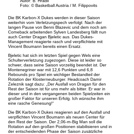
Autor: B. Hradil
Foto: © Basketball Austria / M. Filippovits
Die BK Karbon-X Dukes werden in dieser Saison
weiterhin vom Verletzungspech verfolgt: Nach der
langen Pause von Benni Blazevic und dem noch am
Comeback arbeitenden Sylven Landesberg fällt nun
auch Center Dragan Bjeletic aus. Das Dukes-
Management reagierte rasch und verpflichtete mit
Vincent Boumann bereits einen Ersatz.
Bjeletic hat sich im letzten Spiel gegen Wels eine
Schulterverletzung zugezogen. Diese ist leider so
schwer, dass seine Saison vorzeitig beendet ist. Der
Montenegriner war mit 12,6 Punkten und 6,8
Rebounds pro Spiel ein wichtiger Bestandteil der
Rotation der Klosterneuburger. Headcoach Damir
Zeleznik sagt dazu: „Der Ausfall von Dragan für den
Rest der Saison ist für uns mehr als bitter. Er war in
dieser und in den vergangenen beiden Spielzeiten ein
großer Faktor für unseren Erfolg. Ich wünsche ihm
eine rasche Genesung!“
Die BK Karbon-X Dukes reagieren auf den Ausfall und
verpflichten Vincent Boumann als neuen Center für
den Rest der Saison. Der 2,06-m-Big Man soll die
Rotation auf den großen Positionen stabilisieren und in
der entscheidenden Phase der Saison zusätzliche