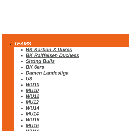
TEAMS
BK Karbon-X Dukes
BK Raiffeisen Duchess
Sitting Bulls
BK 6ers
Damen Landesliga
U8
WU10
MU10
WU12
MU12
WU14
MU14
WU16
MU16