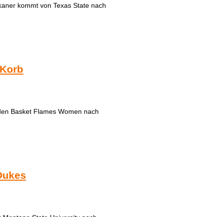
rikaner kommt von Texas State nach
 Korb
n den Basket Flames Women nach
 Dukes