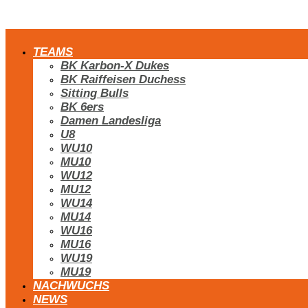
TEAMS
BK Karbon-X Dukes
BK Raiffeisen Duchess
Sitting Bulls
BK 6ers
Damen Landesliga
U8
WU10
MU10
WU12
MU12
WU14
MU14
WU16
MU16
WU19
MU19
NACHWUCHS
NEWS