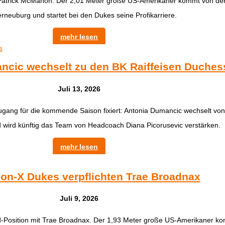
 Patrick McMahon. Der 2,01 Meter große US-Amerikaner kommt von der
erneuburg und startet bei den Dukes seine Profikarriere.
mehr lesen
ncic wechselt zu den BK Raiffeisen Duches
Juli 13, 2026
ugang für die kommende Saison fixiert: Antonia Dumancic wechselt vo
 wird künftig das Team von Headcoach Diana Picorusevic verstärken.
mehr lesen
on-X Dukes verpflichten Trae Broadnax
Juli 9, 2026
d-Position mit Trae Broadnax. Der 1,93 Meter große US-Amerikaner ko