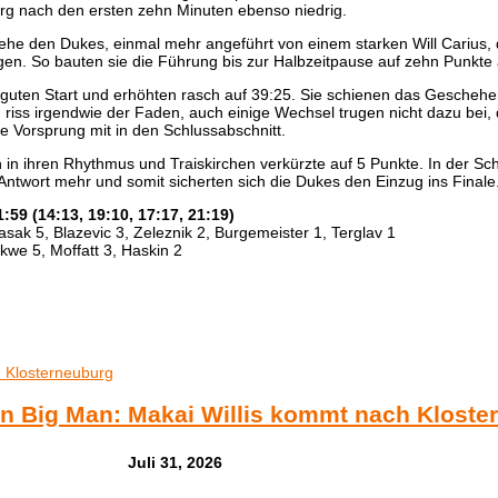
rg nach den ersten zehn Minuten ebenso niedrig.
, ehe den Dukes, einmal mehr angeführt von einem starken Will Carius, 
gen. So bauten sie die Führung bis zur Halbzeitpause auf zehn Punkte 
 guten Start und erhöhten rasch auf 39:25. Sie schienen das Geschehe
 riss irgendwie der Faden, auch einige Wechsel trugen nicht dazu bei,
 Vorsprung mit in den Schlussabschnitt.
h in ihren Rhythmus und Traiskirchen verkürzte auf 5 Punkte. In der S
ntwort mehr und somit sicherten sich die Dukes den Einzug ins Finale
59 (14:13, 19:10, 17:17, 21:19)
sak 5, Blazevic 3, Zeleznik 2, Burgemeister 1, Terglav 1
ukwe 5, Moffatt 3, Haskin 2
n Big Man: Makai Willis kommt nach Kloste
Juli 31, 2026