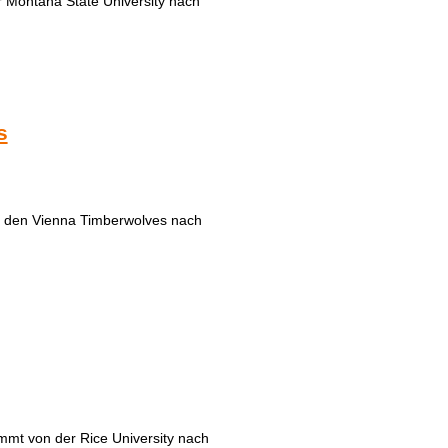
 Montana State University nach
s
n den Vienna Timberwolves nach
mmt von der Rice University nach