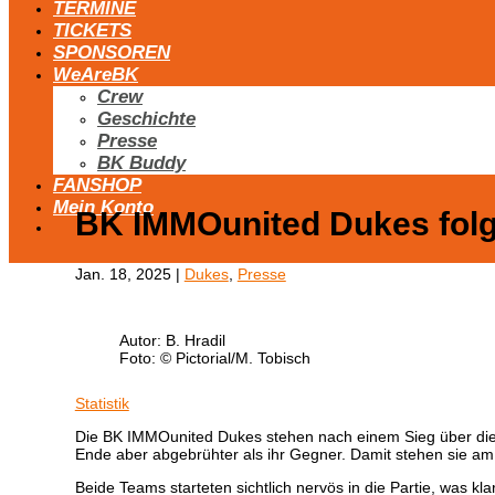
TERMINE
TICKETS
SPONSOREN
WeAreBK
Crew
Geschichte
Presse
BK Buddy
FANSHOP
Mein Konto
BK IMMOunited Dukes folg
Jan. 18, 2025
|
Dukes
,
Presse
Autor: B. Hradil
Foto: © Pictorial/M. Tobisch
Statistik
Die BK IMMOunited Dukes stehen nach einem Sieg über die T
Ende aber abgebrühter als ihr Gegner. Damit stehen sie a
Beide Teams starteten sichtlich nervös in die Partie, was kl