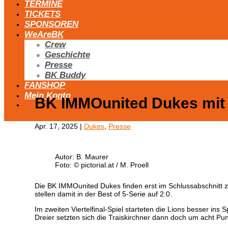
TERMINE
TICKETS
SPONSOREN
WeAreBK
Crew
Geschichte
Presse
BK Buddy
FANSHOP
Mein Konto
BK IMMOunited Dukes mit
Apr. 17, 2025
|
Dukes
,
Presse
Autor: B. Maurer
Foto: © pictorial.at / M. Proell
Die BK IMMOunited Dukes finden erst im Schlussabschnitt 
stellen damit in der Best of 5-Serie auf 2:0.
Im zweiten Viertelfinal-Spiel starteten die Lions besser in
Dreier setzten sich die Traiskirchner dann doch um acht Pun