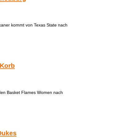
rikaner kommt von Texas State nach
 Korb
n den Basket Flames Women nach
 Dukes