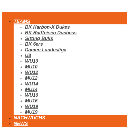
TEAMS
BK Karbon-X Dukes
BK Raiffeisen Duchess
Sitting Bulls
BK 6ers
Damen Landesliga
U8
WU10
MU10
WU12
MU12
WU14
MU14
WU16
MU16
WU19
MU19
NACHWUCHS
NEWS