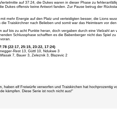
iertelmitte auf 37:24, die Dukes waren in dieser Phase zu fehleranfäll
e Dukes offensiv keine Antwort fanden. Zur Pause betrug der Rücksta
 mehr Energie auf den Platz und verteidigten besser, die Lions wus
n die Traiskirchner nach Belieben und somit war das Heimteam vor den 
n auf bis zu acht Punkte heran, doch vergaben durch eine Vielzahl an 
nnenden Schlussphase schafften es die Babenberger nicht das Spiel z
 voran.
78 (22:17, 25:15, 23:22, 17:24)
Lanegger-Rest 13, Güttl 10, Ndukwe 3
Wlasak 7, Bauer 3, Zeleznik 3, Blazevic 2
en, haben elf Freiwürfe verworfen und Traiskirchen hat hochprozentig von
e kämpfen. Diese Serie ist noch nicht aus!“