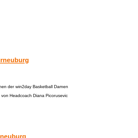
erneuburg
innen der win2day Basketball Damen
m von Headcoach Diana Picorusevic
rneuburg