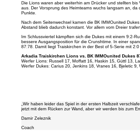
Die Lions waren aber weiterhin am Drücker und stellten bis V
aus. Der Vorsprung des Heimteams wuchs langsam an, da di
Punkte.
Nach dem Seitenwechsel kamen die BK IMMOunited Dukes mit
Abstand blieb dadurch konstant. Vor allem vom Dreier trafe
Im Schlussviertel kämpften sich die Dukes mit einem 9:2-Ru
bessere Ausgangsposition für die Crunshtime. In einer spa
87:78. Damit liegt Traiskirchen in der Best of 5-Serie mit 2:0
Arkadia Traiskirchen Lions vs. BK IMMOunited Dukes 87:
Werfer Lions: Russell 17, Moffatt 16, Haskin 15, Güttl 13, 
Werfer Dukes: Carius 20, Jenkins 18, Vranes 16, Bjeletic 9, 
„Wir haben leider das Spiel in der ersten Halbzeit verschlaf
jetzt mit dem Rücken zur Wand, aber wir werden bis zum End
Damir Zeleznik
Coach