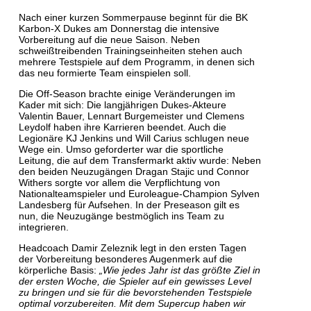
Nach einer kurzen Sommerpause beginnt für die BK
Karbon-X Dukes am Donnerstag die intensive
Vorbereitung auf die neue Saison. Neben
schweißtreibenden Trainingseinheiten stehen auch
mehrere Testspiele auf dem Programm, in denen sich
das neu formierte Team einspielen soll.
Die Off-Season brachte einige Veränderungen im
Kader mit sich: Die langjährigen Dukes-Akteure
Valentin Bauer, Lennart Burgemeister und Clemens
Leydolf haben ihre Karrieren beendet. Auch die
Legionäre KJ Jenkins und Will Carius schlugen neue
Wege ein. Umso geforderter war die sportliche
Leitung, die auf dem Transfermarkt aktiv wurde: Neben
den beiden Neuzugängen Dragan Stajic und Connor
Withers sorgte vor allem die Verpflichtung von
Nationalteamspieler und Euroleague-Champion Sylven
Landesberg für Aufsehen. In der Preseason gilt es
nun, die Neuzugänge bestmöglich ins Team zu
integrieren.
Headcoach Damir Zeleznik legt in den ersten Tagen
der Vorbereitung besonderes Augenmerk auf die
körperliche Basis:
„Wie jedes Jahr ist das größte Ziel in
der ersten Woche, die Spieler auf ein gewisses Level
zu bringen und sie für die bevorstehenden Testspiele
optimal vorzubereiten. Mit dem Supercup haben wir