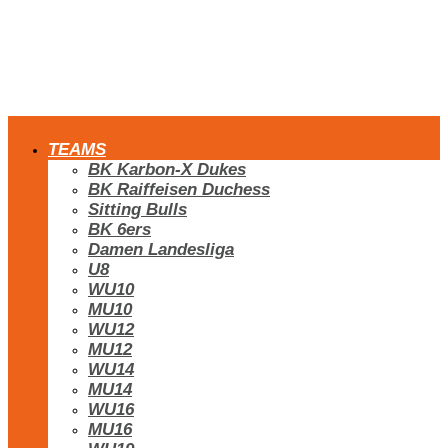
TEAMS
BK Karbon-X Dukes
BK Raiffeisen Duchess
Sitting Bulls
BK 6ers
Damen Landesliga
U8
WU10
MU10
WU12
MU12
WU14
MU14
WU16
MU16