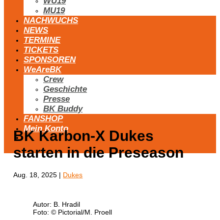
WU19
MU19
NACHWUCHS
NEWS
TERMINE
TICKETS
SPONSOREN
WeAreBK
Crew
Geschichte
Presse
BK Buddy
FANSHOP
Mein Konto
BK Karbon-X Dukes
starten in die Preseason
Aug. 18, 2025
|
Dukes
Autor: B. Hradil
Foto: © Pictorial/M. Proell