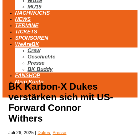
WU19
MU19
NACHWUCHS
NEWS
TERMINE
TICKETS
SPONSOREN
WeAreBK
Crew
Geschichte
Presse
BK Buddy
FANSHOP
Mein Konto
BK Karbon-X Dukes
verstärken sich mit US-
Forward Connor
Withers
Juli 26, 2025
|
Dukes
,
Presse