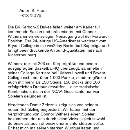
Autor: B. Hradil
Foto: © zVg
Die BK Karbon-X Dukes feilen weiter am Kader für
kommende Saison und präsentieren mit Connor
Withers einen vielseitigen Neuzugang auf der Forward-
Position. Der 24-jährige US-Amerikaner wechselt vom
Bryant College in die win2day Basketball Superliga und
bringt beeindruckende Allround-Qualitäten mit nach
Klosterneuburg.
Withers, der mit 203 cm Körpergröße und einem
ausgeprägten Basketball-IQ überzeugt, sammelte in
seiner College-Karriere bei UMass Lowell und Bryant
College nicht nur über 1.000 Punkte, sondern glänzte
auch mit mehr als 150 Steals, 150 Blocks und 100
erfolgreichen Dreipunktewürfen – eine statistische
Kombination, die in der NCAA-Geschichte nur vier
Spielern gelungen ist.
Headcoach Damir Zeleznik zeigt sich von seinem
neuen Schützling begeistert: „Wir haben mit der
Verpflichtung von Connor Withers einen Spieler
bekommen, der uns durch seine Vielseitigkeit sowohl
defensiv als auch offensiv enorm unterstützen sollte.
Er hat mich mit seinen starken Wurfqualitäten und