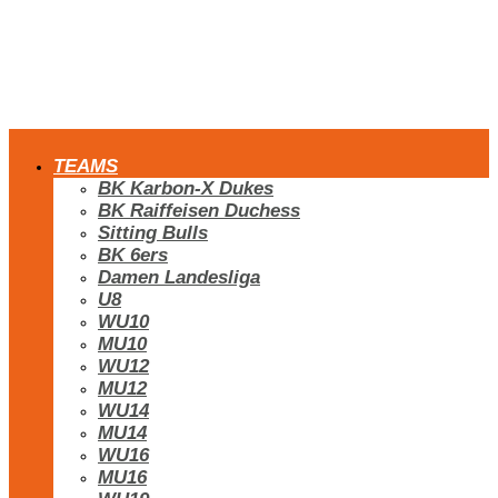
TEAMS
BK Karbon-X Dukes
BK Raiffeisen Duchess
Sitting Bulls
BK 6ers
Damen Landesliga
U8
WU10
MU10
WU12
MU12
WU14
MU14
WU16
MU16