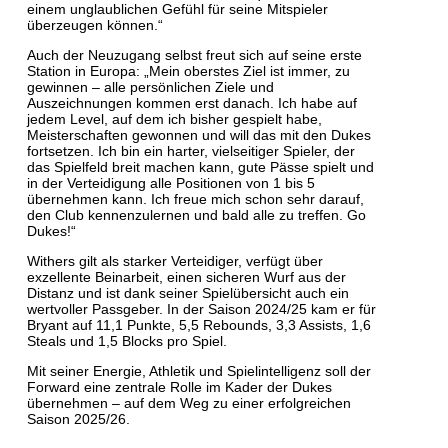
einem unglaublichen Gefühl für seine Mitspieler
überzeugen können.“
Auch der Neuzugang selbst freut sich auf seine erste
Station in Europa: „Mein oberstes Ziel ist immer, zu
gewinnen – alle persönlichen Ziele und
Auszeichnungen kommen erst danach. Ich habe auf
jedem Level, auf dem ich bisher gespielt habe,
Meisterschaften gewonnen und will das mit den Dukes
fortsetzen. Ich bin ein harter, vielseitiger Spieler, der
das Spielfeld breit machen kann, gute Pässe spielt und
in der Verteidigung alle Positionen von 1 bis 5
übernehmen kann. Ich freue mich schon sehr darauf,
den Club kennenzulernen und bald alle zu treffen. Go
Dukes!“
Withers gilt als starker Verteidiger, verfügt über
exzellente Beinarbeit, einen sicheren Wurf aus der
Distanz und ist dank seiner Spielübersicht auch ein
wertvoller Passgeber. In der Saison 2024/25 kam er für
Bryant auf 11,1 Punkte, 5,5 Rebounds, 3,3 Assists, 1,6
Steals und 1,5 Blocks pro Spiel.
Mit seiner Energie, Athletik und Spielintelligenz soll der
Forward eine zentrale Rolle im Kader der Dukes
übernehmen – auf dem Weg zu einer erfolgreichen
Saison 2025/26.