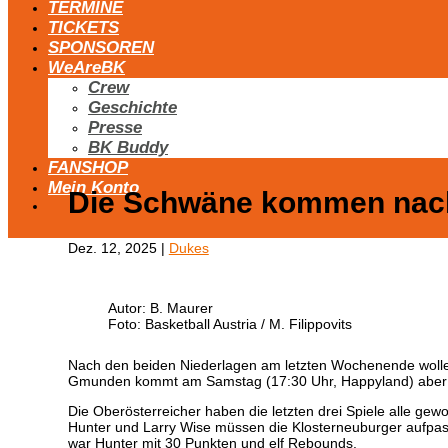
TERMINE
TICKETS
SPONSOREN
WeAreBK
Crew
Geschichte
Presse
BK Buddy
FANSHOP
Mein Konto
Die Schwäne kommen nach
Dez. 12, 2025
|
Dukes
Autor: B. Maurer
Foto: Basketball Austria / M. Filippovits
Nach den beiden Niederlagen am letzten Wochenende wollen
Gmunden kommt am Samstag (17:30 Uhr, Happyland) aber de
Die Oberösterreicher haben die letzten drei Spiele alle gew
Hunter und Larry Wise müssen die Klosterneuburger aufpass
war Hunter mit 30 Punkten und elf Rebounds.