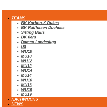
TEAMS
BK Karbon-X Dukes
BK Raiffeisen Duchess
Sitting Bulls
BK 6ers
Damen Landesliga
U8
WU10
MU10
WU12
MU12
WU14
MU14
WU16
MU16
WU19
MU19
NACHWUCHS
NEWS