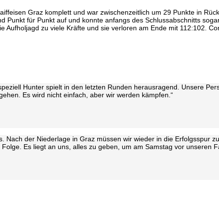
aiffeisen Graz komplett und war zwischenzeitlich um 29 Punkte in Rüc
d Punkt für Punkt auf und konnte anfangs des Schlussabschnitts soga
ie Aufholjagd zu viele Kräfte und sie verloren am Ende mit 112:102. C
eziell Hunter spielt in den letzten Runden herausragend. Unsere Person
gehen. Es wird nicht einfach, aber wir werden kämpfen.“
Nach der Niederlage in Graz müssen wir wieder in die Erfolgsspur zu
n Folge. Es liegt an uns, alles zu geben, um am Samstag vor unseren Fa