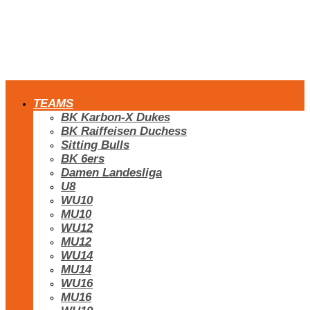
TEAMS
BK Karbon-X Dukes
BK Raiffeisen Duchess
Sitting Bulls
BK 6ers
Damen Landesliga
U8
WU10
MU10
WU12
MU12
WU14
MU14
WU16
MU16