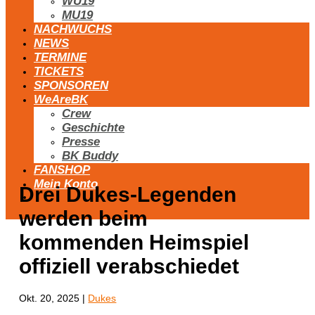
WU19
MU19
NACHWUCHS
NEWS
TERMINE
TICKETS
SPONSOREN
WeAreBK
Crew
Geschichte
Presse
BK Buddy
FANSHOP
Mein Konto
Drei Dukes-Legenden
werden beim
kommenden Heimspiel
offiziell verabschiedet
Okt. 20, 2025
|
Dukes