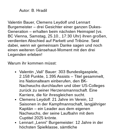
Autor: B. Hradil
Valentin Bauer, Clemens Leydolf und Lennart
Burgemeister – drei Gesichter einer ganzen Dukes-
Generation – erhalten beim nächsten Heimspiel (vs.
BC Vienna, Samstag, 25.10., 17:30 Uhr) ihren großen,
verdienten Abschied auf Parkett und Tribüne. Seid
dabei, wenn wir gemeinsam Danke sagen und noch
einen weiteren Gänsehaut-Moment mit den drei
Legenden erleben!
Warum ihr kommen müsst:
Valentin „Vali“ Bauer: 303 Bundesligaspiele,
2.158 Punkte, 1.395 Assists – Titel gesammelt,
ins Nationalteam einberufen, den BK-
Nachwuchs durchlaufen und über US-Colleges
zurück zu seiner Herzensmannschaft. Eine
Karriere, die für ihresgleichen sucht.
Clemens Leydolf: 21 Jahre im Verein, 12
Saisonen in der Kampfmannschaft, langjähriger
Kapitän – ein Leader aus dem eigenen
Nachwuchs, der seine Laufbahn mit dem
Cuptitel 2025 krönte.
Lennart „Lenni“ Burgemeister: 12 Jahre in der
höchsten Spielklasse, sämtliche