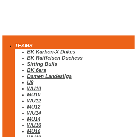
TEAMS
BK Karbon-X Dukes
BK Raiffeisen Duchess
Sitting Bulls
BK 6ers
Damen Landesliga
U8
WU10
MU10
WU12
MU12
WU14
MU14
WU16
MU16