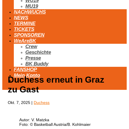
WU19
MU19
NACHWUCHS
NEWS
TERMINE
TICKETS
SPONSOREN
WeAreBK
Crew
Geschichte
Presse
BK Buddy
FANSHOP
Mein Konto
Duchess erneut in Graz
zu Gast
Okt. 7, 2025
|
Duchess
Autor: V. Matzka
Foto: © Basketball Austria/B. Kohlmaier