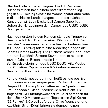
Gleiche Halle, anderer Gegner: Die BK Raiffeisen
Duchess reisen nach einem hart erkämpften Sieg
gegen UBI Holding Graz eine Woche später aufs Neue
in die steirische Landeshauptstadt. In der nächsten
Runde der win2day Basketball Damen Superliga
stehen die Herzoginnen den Damen des UBSC DBBC
Graz gegenüber.
Nach den ersten beiden Runden steht die Truppe von
Headcoach Edvin Brkic bei einer Bilanz von 1:1. Dem
Sieg der Steirerinnen gegen die Vienna Timberwolves
in Runde 1 (72:62) folgte eine Niederlage gegen die
Basket Flames (44:62). Die Duchess kennen das Team
rund um Kapitänin Simona Kuzma bereits aus den
letzten Jahren. Besonders die jungen
Schlüsselspielerinnen des UBSC DBBC, Ajla Meskic
und Christina Köppel, sowie Rückkehrerin Annika
Neumann gilt es, zu kontrollieren.
Für die Klosterneuburgerinnen heißt es, die positiven
Emotionen aus der vergangenen Partie mitzunehmen.
Gegen UBI Holding Graz hatten es die Spielerinnen
um Headcoach Diana Picorusevic nicht leicht. Die
insgesamt 13 Führungswechsel im Spiel sprechen für
sich: Über 40 Minuten waren Topscorerin Sigi Koizar
(22 Punkte) & Co voll gefordert. Ohne Youngster und
Kapitänin Sina Höllerl fuhren sie dennoch einen