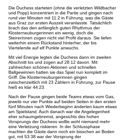
Die Duchess starteten (ohne die verletzten Wildbacher
und Popp) konzentriert in die Partie und gingen nach
rund vier Minuten mit 11:2 in Führung, was die Gäste
aus Graz zur ersten Auszeit veranlasste. Tatsächlich
brach das den anfänglich guten Rhythmus der
Klosterneuburgerinnen ein wenig, doch die
Steirerinnen zogen nicht viel Profit daraus. Sie liefen
weiterhin einem Rückstand hinterher, der bis
Viertelende auf elf Punkte anwuchs.
Mit viel Energie legten die Duchess dann im zweiten
Abschnitt los und zogen auf 28:12 davon. Mit
zahlreichen schönen Aktionen und schnellen
Ballgewinnen hatten sie das Spiel nun komplett im
Griff. Die Klosterneuburgerinnen gingen
zwischenzeitlich mit 23 Zählern in Führung, zur Pause
hieß es klar 44:23.
Nach der Pause gingen beide Teams etwas vom Gas,
jeweils nur vier Punkte auf beiden Seiten in den ersten
fünf Minuten nach Wiederbeginn änderten kaum etwas
am Spielstand. Auch danach war die Angelegenheit
eher schaumgebremst, angesichts des hohen
Vorsprungs der Duchess wollte wohl niemand mehr
eine Verletzung riskieren. In der Schlussphase
machten die Gäste dann noch ein bisschen an Boden
gut, mit 53:38 war der Vorsprung der