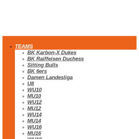
TEAMS
BK Karbon-X Dukes
BK Raiffeisen Duchess
Sitting Bulls
BK 6ers
Damen Landesliga
U8
WU10
MU10
WU12
MU12
WU14
MU14
WU16
MU16