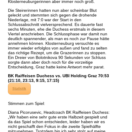
Klosterneuburgerinnen aber immer noch groß.
Die Steirerinnen hatten nun aber scheinbar Blut
geleckt und stemmten sich gegen die drohende
Niederlage, mit 7:0 war der Start in den
Schlussabschnitt vielversprechend. Es dauerte fast
sechs Minuten, ehe die Duchess erstmals in diesem
Viertel anschrieben. Die Schlussphase war damit nun
deutlich spannender, als man es noch zur Pause hätte
annehmen können. Klosterneuburg versuchte es
immer wieder erfolglos von außen und fand zu selten
das richtige Rezept, um die Grazerinnen zu stoppen.
Ein Dreier von Bolotnikova 90 Sekunden vor Schluss
sorgte dann aber doch noch für die vorzeitige
Entscheidung, Graz hatte keine Antwort mehr parat.
BK Raiffeisen Duchess vs. UBI Holding Graz 70:53
(21:10, 23:13, 9:15, 17:15)
Statistik
Stimmen zum Spiel:
Diana Picorusevic, Headcoach BK Raiffeisen Duchess:
„Wir haben eine sehr gute erste Halbzeit gespielt und
da das Spiel schon entschieden, leider haben wir es
nicht geschafft den Fokus in die zweite Spielhälfte
mitzunehmen. Trotzdem bin ich sehr stolz auf meine