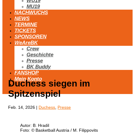
WU19
MU19
NACHWUCHS
NEWS
TERMINE
TICKETS
SPONSOREN
WeAreBK
Crew
Geschichte
Presse
BK Buddy
FANSHOP
Mein Konto
Duchess siegen im
Spitzenspiel
Feb. 14, 2026
|
Duchess
,
Presse
Autor: B. Hradil
Foto: © Basketball Austria / M. Filippovits