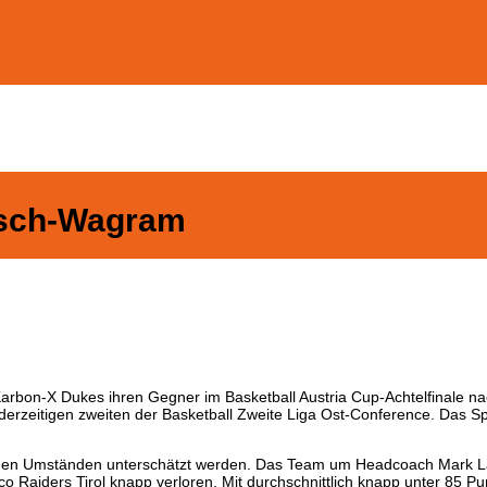
tsch-Wagram
K Karbon-X Dukes ihren Gegner im Basketball Austria Cup-Achtelfinale 
erzeitigen zweiten der Basketball Zweite Liga Ost-Conference. Das S
nen Umständen unterschätzt werden. Das Team um Headcoach Mark Laur
 Raiders Tirol knapp verloren. Mit durchschnittlich knapp unter 85 Pu