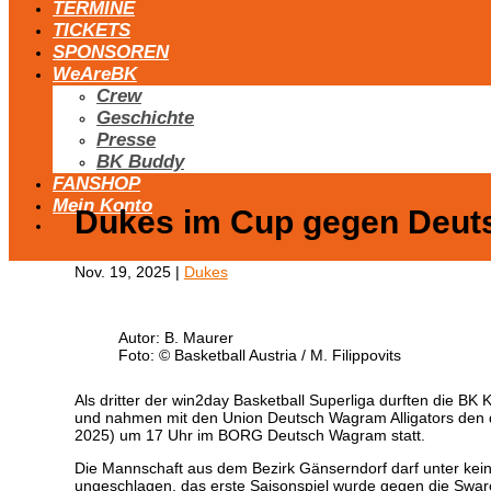
TERMINE
TICKETS
SPONSOREN
WeAreBK
Crew
Geschichte
Presse
BK Buddy
FANSHOP
Mein Konto
Dukes im Cup gegen Deu
Nov. 19, 2025
|
Dukes
Autor: B. Maurer
Foto: © Basketball Austria / M. Filippovits
Als dritter der win2day Basketball Superliga durften die B
und nahmen mit den Union Deutsch Wagram Alligators den d
2025) um 17 Uhr im BORG Deutsch Wagram statt.
Die Mannschaft aus dem Bezirk Gänserndorf darf unter kei
ungeschlagen, das erste Saisonspiel wurde gegen die Swarco