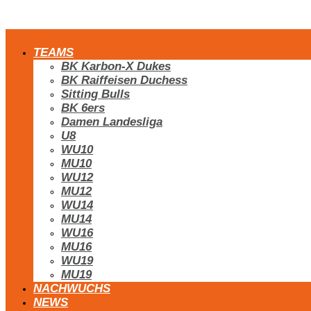
TEAMS
BK Karbon-X Dukes
BK Raiffeisen Duchess
Sitting Bulls
BK 6ers
Damen Landesliga
U8
WU10
MU10
WU12
MU12
WU14
MU14
WU16
MU16
WU19
MU19
NACHWUCHS
NEWS