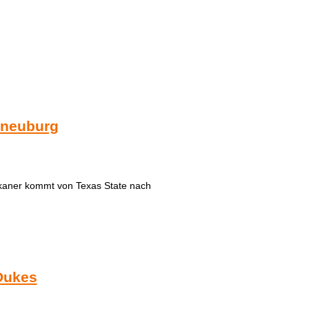
rneuburg
rikaner kommt von Texas State nach
 Dukes