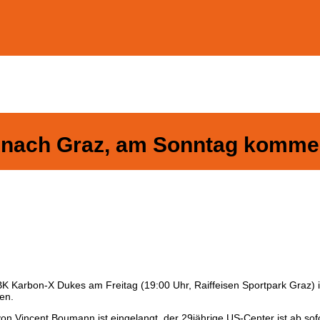
nach Graz, am Sonntag kommen 
K Karbon-X Dukes am Freitag (19:00 Uhr, Raiffeisen Sportpark Graz) 
en.
n Vincent Boumann ist eingelangt, der 29jährige US-Center ist ab sofor