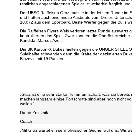
restlichen angeschlagenen Spieler ist weiterhin fraglich und
Der UBSC Raiffeisen Graz musste in der letzten Runde im S
und hatten auch eine miese Ausbeute vom Dreier. Unterschä
100:72 aus dem Sportpark. Beste Werfer gegen die Bulls wa
Die Raiffeisen Flyers Wels verloren letzte Runde auswärts
kontrollierten das Spiel. Zwar konnten die Oberösterreicher
Kandidat Marcus Azor.
Die BK Karbon-X Dukes hielten gegen die UNGER STEEL Ober
Spielhälfte schwanden dann die Kräfte der dezimierten Duk
Blazevic mit 19 Punkten.
„Graz ist eine sehr starke Heimmannschaft, was sie bereit
machen langsam einige Fortschritte sind aber noch nicht vol
wollen.“
Damir Zeleznik
Coach
„Mit Graz wartet ein sehr physischer Gegner auf uns. Wir 