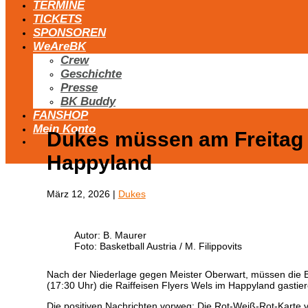
TERMINE
TICKETS
SPONSOREN
WeAreBK
Crew
Geschichte
Presse
BK Buddy
FANSHOP
Mein Konto
Dukes müssen am Freitag 
Happyland
März 12, 2026
|
Dukes
Autor: B. Maurer
Foto: Basketball Austria / M. Filippovits
Nach der Niederlage gegen Meister Oberwart, müssen die B
(17:30 Uhr) die Raiffeisen Flyers Wels im Happyland gastier
Die positiven Nachrichten vorweg: Die Rot-Weiß-Rot-Karte vo