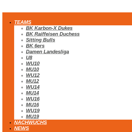
TEAMS
BK Karbon-X Dukes
BK Raiffeisen Duchess
Sitting Bulls
BK 6ers
Damen Landesliga
U8
WU10
MU10
WU12
MU12
WU14
MU14
WU16
MU16
WU19
MU19
NACHWUCHS
NEWS