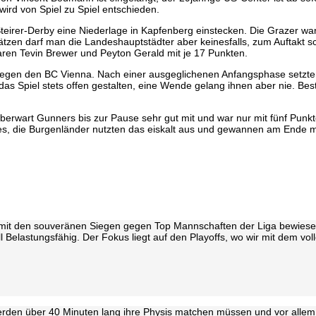
 wird von Spiel zu Spiel entschieden.
teirer-Derby eine Niederlage in Kapfenberg einstecken. Die Grazer w
tzen darf man die Landeshauptstädter aber keinesfalls, zum Auftakt sc
ren Tevin Brewer und Peyton Gerald mit je 17 Punkten.
 gegen den BC Vienna. Nach einer ausgeglichenen Anfangsphase setzte
 das Spiel stets offen gestalten, eine Wende gelang ihnen aber nie. B
wart Gunners bis zur Pause sehr gut mit und war nur mit fünf Punkte
es, die Burgenländer nutzten das eiskalt aus und gewannen am Ende m
s mit den souveränen Siegen gegen Top Mannschaften der Liga bewiese
l Belastungsfähig. Der Fokus liegt auf den Playoffs, wo wir mit dem vo
werden über 40 Minuten lang ihre Physis matchen müssen und vor allem