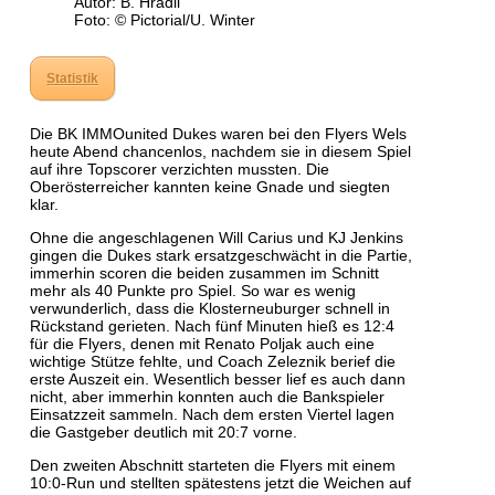
Autor: B. Hradil
Foto: © Pictorial/U. Winter
​
Statistik
Die BK IMMOunited Dukes waren bei den Flyers Wels
heute Abend chancenlos, nachdem sie in diesem Spiel
auf ihre Topscorer verzichten mussten. Die
Oberösterreicher kannten keine Gnade und siegten
klar.
Ohne die angeschlagenen Will Carius und KJ Jenkins
gingen die Dukes stark ersatzgeschwächt in die Partie,
immerhin scoren die beiden zusammen im Schnitt
mehr als 40 Punkte pro Spiel. So war es wenig
verwunderlich, dass die Klosterneuburger schnell in
Rückstand gerieten. Nach fünf Minuten hieß es 12:4
für die Flyers, denen mit Renato Poljak auch eine
wichtige Stütze fehlte, und Coach Zeleznik berief die
erste Auszeit ein. Wesentlich besser lief es auch dann
nicht, aber immerhin konnten auch die Bankspieler
Einsatzzeit sammeln. Nach dem ersten Viertel lagen
die Gastgeber deutlich mit 20:7 vorne.
Den zweiten Abschnitt starteten die Flyers mit einem
10:0-Run und stellten spätestens jetzt die Weichen auf