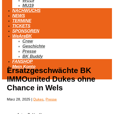
WU19
MU19
NACHWUCHS
NEWS
TERMINE
TICKETS
SPONSOREN
WeAreBK
Crew
Geschichte
Presse
BK Buddy
FANSHOP
Mein Konto
Ersatzgeschwächte BK
IMMOunited Dukes ohne
Chance in Wels
März 28, 2025
|
Dukes
,
Presse