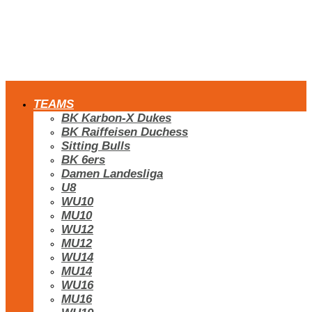
TEAMS
BK Karbon-X Dukes
BK Raiffeisen Duchess
Sitting Bulls
BK 6ers
Damen Landesliga
U8
WU10
MU10
WU12
MU12
WU14
MU14
WU16
MU16