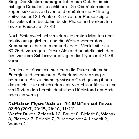
Sieg. Die Klosterneuburger liefen nun Gefahr, in ein
richtiges Debakel zu schlittern. Die Oberösterreicher
zogen sukzessive davon und erhöhten die Führung
zeitweise auf 28 Punkte. Kurz vor der Pause zeigten
die Dukes ihre bis dahin beste Phase und verkürzten
bis zur Pause auf 22:43.
Nach Seitenwechsel verliefen die ersten Minuten noch
relativ ausgeglichen, ehe die Welser wieder das
Kommando übernahmen und gegen Viertelmitte auf
60:26 davonzogen. Dieser Abstand pendelte sich dann
ein, vor dem Schlussviertel lagen die Flyers mit 71:38
voran.
Den letzten Abschnitt starteten die Dukes mit mehr
Energie und versuchten, Schadensbegrenzung zu
betreiben. Bis zu einem gewissen Grad gelang ihnen
das auch – sie entschieden das Viertel klar für sich und
verkürzten den bereits deutlichen Rückstand am Ende
noch ein wenig.
Raiffeisen Flyers Wels vs. BK IMMOunited Dukes
82:59 (20:7, 23:15, 28:16, 11:21)
Werfer Dukes: Zeleznik 13, Bauer 8, Bjeletic 8, Wlasak
8, Blazevic 7, Reichle 7, Burgemeister 4, Leydolf 2,
Vranes 2