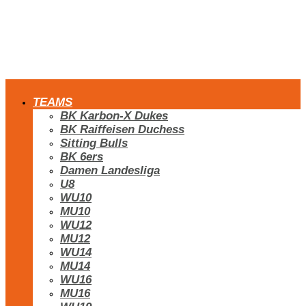
TEAMS
BK Karbon-X Dukes
BK Raiffeisen Duchess
Sitting Bulls
BK 6ers
Damen Landesliga
U8
WU10
MU10
WU12
MU12
WU14
MU14
WU16
MU16