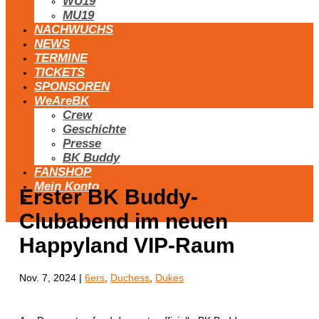
WU19
MU19
NACHWUCHS
NEWS
TERMINE
TICKETS
SPONSOREN
WeAreBK
Crew
Geschichte
Presse
BK Buddy
FANSHOP
Mein Konto
Erster BK Buddy-
Clubabend im neuen
Happyland VIP-Raum
Nov. 7, 2024
|
6ers
,
Duchess
,
Dukes