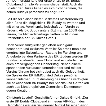
Am Donnerstag fand der erste offizielle BK Buddy-
Clubabend für alle Vereinsmitglieder statt. Auch die
Spieler der Dukes ließen es sich nicht nehmen, die
neuen Buddys persönlich zu begrüßen.
Seit dieser Saison bietet Basketball Klosterneuburg
allen Fans die Möglichkeit, BK Buddy zu werden und
mit einer ao. Vereinsmitgliedschaft den Verein zu
fördern. Als BK Buddy unterstützt man zu 100% den
Verein, die Mitgliedsbeiträge fließen nicht in den
Profibetrieb der BK Dukes GmbH.
Doch Vereinsmitglieder genießen auch ganz
besondere und exklusive Vorteile: So erhält man eine
vergünstigte Saisonkarte, Rabatte im Fanshop und
Angebote bei den Partnern des BK. Zudem werden BK
Buddys regelmäßig zum Clubabend eingeladen, so
auch am vergangenen Donnerstag. Neben einem
spannenden Austausch untereinander und mit der
Vereinsführung bot sich dabei auch die Gelegenheit,
die Spieler der BK IMMOunited Dukes persönlich
kennenzulernen. Zum Ausklang des Abends verfolgten
die anwesenden BK Buddys bei Snacks und Getränken
auch das Länderspiel von Österreichs Damenteam
gegen Kroatien.
Christoph Leydolf, Geschäftsführer Dukes GmbH: „Der
erste BK Buddy-Clubabend im neuen VIP-Raum des
Happylands war ein gelungener Auftakt für eine Saison