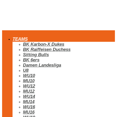
TEAMS
BK Karbon-X Dukes
BK Raiffeisen Duchess
Sitting Bulls
BK 6ers
Damen Landesliga
U8
WU10
MU10
WU12
MU12
WU14
MU14
WU16
MU16