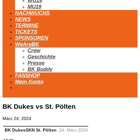
WU19
MU19
NACHWUCHS
NEWS
TERMINE
TICKETS
SPONSOREN
WeAreBK
Crew
Geschichte
Presse
BK Buddy
FANSHOP
Mein Konto
BK Dukes vs St. Pölten
März 24, 2024
BK Dukes
SKN St. Pölten
24. März 2024