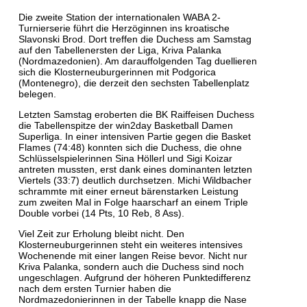
Die zweite Station der internationalen WABA 2-
Turnierserie führt die Herzöginnen ins kroatische
Slavonski Brod. Dort treffen die Duchess am Samstag
auf den Tabellenersten der Liga, Kriva Palanka
(Nordmazedonien). Am darauffolgenden Tag duellieren
sich die Klosterneuburgerinnen mit Podgorica
(Montenegro), die derzeit den sechsten Tabellenplatz
belegen.
Letzten Samstag eroberten die BK Raiffeisen Duchess
die Tabellenspitze der win2day Basketball Damen
Superliga. In einer intensiven Partie gegen die Basket
Flames (74:48) konnten sich die Duchess, die ohne
Schlüsselspielerinnen Sina Höllerl und Sigi Koizar
antreten mussten, erst dank eines dominanten letzten
Viertels (33:7) deutlich durchsetzen. Michi Wildbacher
schrammte mit einer erneut bärenstarken Leistung
zum zweiten Mal in Folge haarscharf an einem Triple
Double vorbei (14 Pts, 10 Reb, 8 Ass).
Viel Zeit zur Erholung bleibt nicht. Den
Klosterneuburgerinnen steht ein weiteres intensives
Wochenende mit einer langen Reise bevor. Nicht nur
Kriva Palanka, sondern auch die Duchess sind noch
ungeschlagen. Aufgrund der höheren Punktedifferenz
nach dem ersten Turnier haben die
Nordmazedonierinnen in der Tabelle knapp die Nase