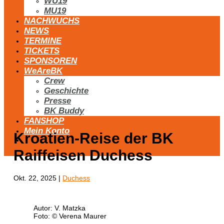
WU19
MU19
NACHWUCHS
NEWS
TERMINE
TICKETS
SPONSOREN
WeAreBK
Crew
Geschichte
Presse
BK Buddy
FANSHOP
Mein Konto
Kroatien-Reise der BK
Raiffeisen Duchess
Okt. 22, 2025
|
Duchess
Autor: V. Matzka
Foto: © Verena Maurer