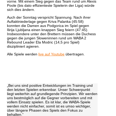
vorne. Mit einem Sieg gegen das Team rund um Alexis
Poole (bis dato effizienteste Spielerin der Liga) würde
sich dies ändern.
Auch der Sonntag verspricht Spannung. Nach ihrer
Auftaktniederlage gegen Kriva Palanka (45:58)
konnten die Damen aus Podgorica im Spiel gegen
Ilirija Ljubljana einen knappen Sieg feiern (47:45).
Insbesondere unter den Brettern müssen die Duchess
gegen die jungen Sloweninnen rund um WABA 2
Rebound Leader Ela Modric (14,5 pro Spiel)
diszipliniert agieren.
Alle Spiele werden
live auf Youtube
übertragen.
„Bei uns sind positive Entwicklungen im Training und
den letzten Spielen erkennbar. Unser Schwerpunkt
liegt weiterhin auf grundlegende Prinzipien. Wir werden
uns bestmöglich auf die Gegner vorbereiten und mit
vollem Einsatz spielen. Es ist klar, die WABA-Spiele
werden nicht einfacher, somit ist es umso wichtiger,
über längere Phasen des Spiels den Fokus zu
behalten.“