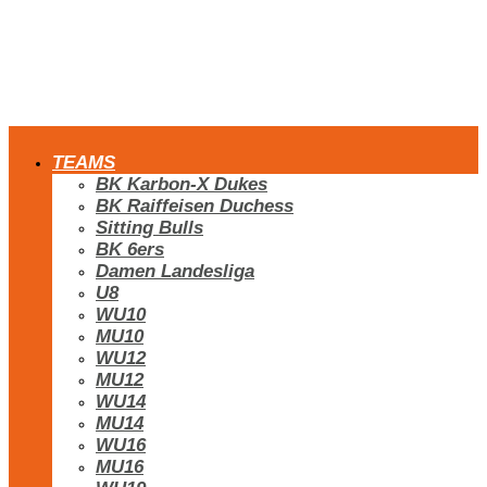
TEAMS
BK Karbon-X Dukes
BK Raiffeisen Duchess
Sitting Bulls
BK 6ers
Damen Landesliga
U8
WU10
MU10
WU12
MU12
WU14
MU14
WU16
MU16