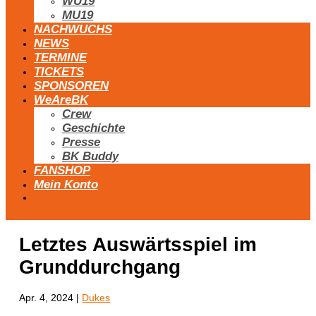
WU19
MU19
NACHWUCHS
NEWS
TERMINE
TICKETS
SPONSOREN
WeAreBK
Crew
Geschichte
Presse
BK Buddy
FANSHOP
Mein Konto
Letztes Auswärtsspiel im
Grunddurchgang
Apr. 4, 2024
|
Dukes