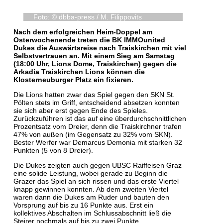
Foto: © dbba-press / M. Filippovits
Nach dem erfolgreichen Heim-Doppel am
Osterwochenende treten die BK IMMOunited
Dukes die Auswärtsreise nach Traiskirchen mit viel
Selbstvertrauen an. Mit einem Sieg am Samstag
(18:00 Uhr, Lions Dome, Traiskirchen) gegen die
Arkadia Traiskirchen Lions können die
Klosterneuburger Platz ein fixieren.
Die Lions hatten zwar das Spiel gegen den SKN St.
Pölten stets im Griff, entscheidend absetzen konnten
sie sich aber erst gegen Ende des Spieles.
Zurückzuführen ist das auf eine überdurchschnittlichen
Prozentsatz vom Dreier, denn die Traiskirchner trafen
47% von außen (im Gegensatz zu 32% vom SKN).
Bester Werfer war Demarcus Demonia mit starken 32
Punkten (5 von 8 Dreier).
Die Dukes zeigten auch gegen UBSC Raiffeisen Graz
eine solide Leistung, wobei gerade zu Beginn die
Grazer das Spiel an sich rissen und das erste Viertel
knapp gewinnen konnten. Ab dem zweiten Viertel
waren dann die Dukes am Ruder und bauten den
Vorsprung auf bis zu 16 Punkte aus. Erst ein
kollektives Abschalten im Schlussabschnitt ließ die
Steirer nochmals auf bis zu zwei Punkte