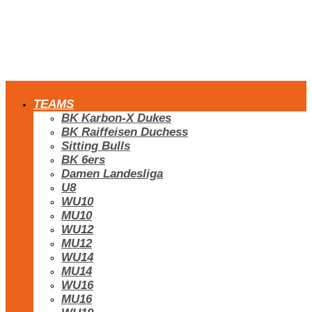
TEAMS
BK Karbon-X Dukes
BK Raiffeisen Duchess
Sitting Bulls
BK 6ers
Damen Landesliga
U8
WU10
MU10
WU12
MU12
WU14
MU14
WU16
MU16