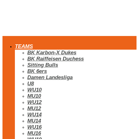
TEAMS
BK Karbon-X Dukes
BK Raiffeisen Duchess
Sitting Bulls
BK 6ers
Damen Landesliga
U8
WU10
MU10
WU12
MU12
WU14
MU14
WU16
MU16