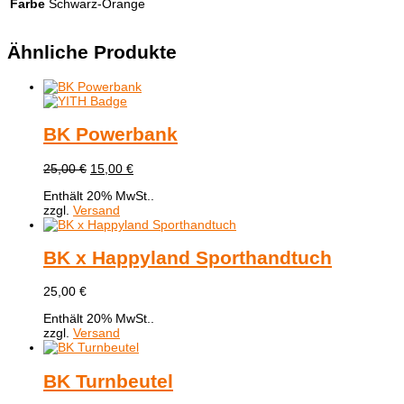
Farbe
Schwarz-Orange
Ähnliche Produkte
BK Powerbank
Ursprünglicher
Aktueller
25,00
€
15,00
€
Preis
Preis
Enthält 20% MwSt..
war:
ist:
zzgl.
Versand
25,00 €
15,00 €.
BK x Happyland Sporthandtuch
25,00
€
Enthält 20% MwSt..
zzgl.
Versand
BK Turnbeutel