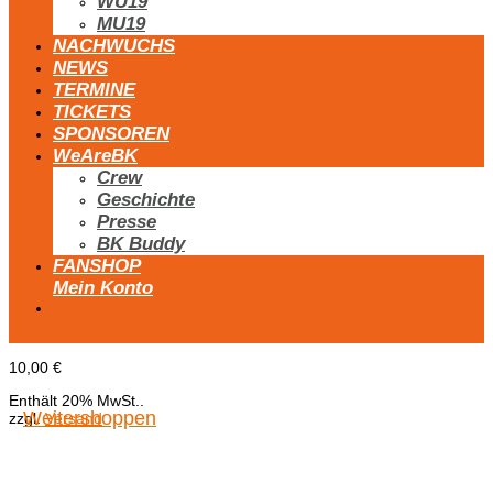
WU19
MU19
NACHWUCHS
NEWS
TERMINE
TICKETS
SPONSOREN
WeAreBK
Crew
Geschichte
Presse
BK Buddy
FANSHOP
Mein Konto
10,00
€
Enthält 20% MwSt..
Weitershoppen
zzgl.
Versand