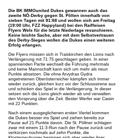
Die BK IMMOunited Dukes gewannen auch das
zweite NÖ-Derby gegen St. Pölten innerhalb von
sieben Tagen mit 91:68 und wollen sich am Freitag
(19:00 Uhr, FZZ Happyland) bei den Raiffeisen
Flyers Wels für die letzte Niederlage revanchieren.
Keine leichte Sache, aber mit dem Selbstvertrauen
des Derby-Sieges wollen die Dukes einen weiteren
Erfolg erlangen.
Die Flyers müssen sich in Traiskirchen den Lions nach
Verlängerung mit 71:75 geschlagen geben. In einer
spannenden Partie wechselt die Führung mehrmals
und keine Mannschaft kann sich um mehr als neun
Punkte absetzen. Die ohne Arvydras Gydra
angetretenen Oberösterreicher kämpfen sich immer
wieder zurück, gleichen kurz vor der Schlusssirene aus
und schicken das Spiel in die Verlängerung. In dieser
setzen sich die Lions gleich wieder ab und verwalten
den Vorsprung über die Zeit. Bester Werfer war Caisin
mit 22 Punkten.
Nach einem ausgeglichenen ersten Viertel kommen
die Dukes besser ins Spiel und ziehen bereits zur
Pause auf 21 Punkte davon. Die St. Pöltner schlagen
zwar mit einem 11:3-Run nach der Pause zurück und
verkürzen nochmals auf zehn Punkte, die
Klosterneuburger besinnen sich aber wieder ihrer