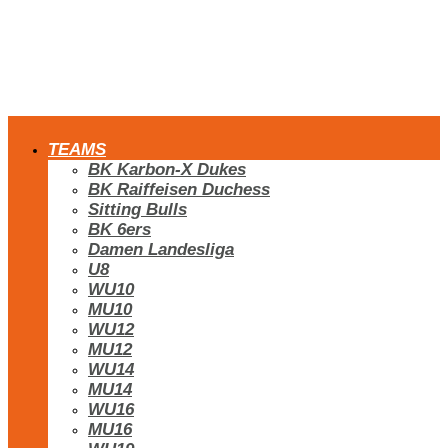
TEAMS
BK Karbon-X Dukes
BK Raiffeisen Duchess
Sitting Bulls
BK 6ers
Damen Landesliga
U8
WU10
MU10
WU12
MU12
WU14
MU14
WU16
MU16