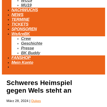
WU19
MU19
NACHWUCHS
NEWS
TERMINE
TICKETS
SPONSOREN
WeAreBK
Crew
Geschichte
Presse
BK Buddy
FANSHOP
Mein Konto
Schweres Heimspiel
gegen Wels steht an
März 28, 2024
|
Dukes