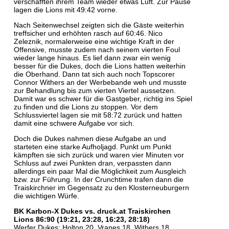
verschafften ihrem Team wieder etwas Luft. Zur Pause
lagen die Lions mit 49:42 vorne.
Nach Seitenwechsel zeigten sich die Gäste weiterhin
treffsicher und erhöhten rasch auf 60:46. Nico
Zeleznik, normalerweise eine wichtige Kraft in der
Offensive, musste zudem nach seinem vierten Foul
wieder lange hinaus. Es lief dann zwar ein wenig
besser für die Dukes, doch die Lions hatten weiterhin
die Oberhand. Dann tat sich auch noch Topscorer
Connor Withers an der Werbebande weh und musste
zur Behandlung bis zum vierten Viertel aussetzen.
Damit war es schwer für die Gastgeber, richtig ins Spiel
zu finden und die Lions zu stoppen. Vor dem
Schlussviertel lagen sie mit 58:72 zurück und hatten
damit eine schwere Aufgabe vor sich.
Doch die Dukes nahmen diese Aufgabe an und
starteten eine starke Aufholjagd. Punkt um Punkt
kämpften sie sich zurück und waren vier Minuten vor
Schluss auf zwei Punkten dran, verpassten dann
allerdings ein paar Mal die Möglichkeit zum Ausgleich
bzw. zur Führung. In der Crunchtime trafen dann die
Traiskirchner im Gegensatz zu den Klosterneuburgern
die wichtigen Würfe.
BK Karbon-X Dukes vs. druck.at Traiskirchen
Lions 86:90 (19:21, 23:28, 16:23, 28:18)
Werfer Dukes: Holton 20, Vranes 18, Withers 18,