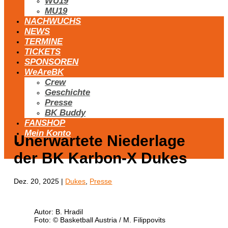
WU19
MU19
NACHWUCHS
NEWS
TERMINE
TICKETS
SPONSOREN
WeAreBK
Crew
Geschichte
Presse
BK Buddy
FANSHOP
Mein Konto
Unerwartete Niederlage
der BK Karbon-X Dukes
Dez. 20, 2025
|
Dukes
,
Presse
Autor: B. Hradil
Foto: © Basketball Austria / M. Filippovits