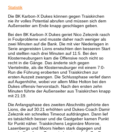
Statistik
Die BK Karbon-X Dukes können gegen Traiskirchen
nie ihr volles Potential abrufen und müssen sich dem
Außenseiter am Ende knapp geschlagen geben.
Bei den BK Karbon-X Dukes geriet Nico Zeleznik rasch
in Foulprobleme und musste daher nach weniger als
zwei Minuten auf die Bank. Die mit vier Niederlagen in
Serie angereisten Lions erwischten den besseren Start
und stellten nach drei Minuten auf 11:5. Bei den
Klosterneuburgern kam die Offensive noch nicht so
recht in die Gänge. Das änderte sich gegen
Viertelmitte, als die Klosterneuburger mit einem 7:0-
Run die Führung eroberten und Traiskirchen zur
ersten Auszeit zwangen. Die Schlussphase verlief dann
auf Augenhöhe, wobei vor allem Mike Holton bei den
Dukes offensiv hervorstach. Nach den ersten zehn
Minuten führte der Außenseiter aus Traiskirchen knapp
mit 21:19.
Die Anfangsphase des zweiten Abschnitts gehörte den
Lions, die auf 30:21 erhöhten und Dukes-Coach Damir
Zeleznik ein schnelles Timeout aufdrängten. Dann lief
es tatsächlich besser und die Gastgeber kamen Punkt
für Punkt näher. Traiskirchens Legionäre Monroe,
Lasenbergs und Moors hielten stark dagegen und