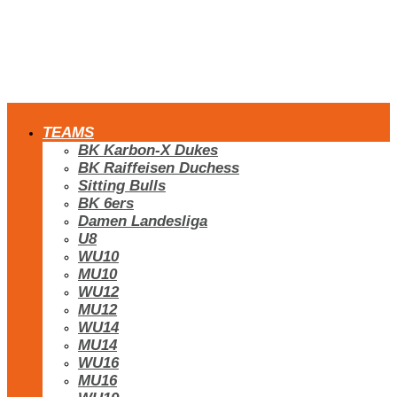
TEAMS
BK Karbon-X Dukes
BK Raiffeisen Duchess
Sitting Bulls
BK 6ers
Damen Landesliga
U8
WU10
MU10
WU12
MU12
WU14
MU14
WU16
MU16