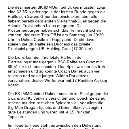
Die dezimierten BK IMMOunited Dukes mussten zwar
eine 62:85-Niederlage in der letzten Runde gegen die
Raiffeisen Swans Gmunden einstecken, aber alle
fiebern bereits dem ersten Viertelfinal-Duell gegen die
Arkadia Traiskirchen Lions entgegen. Die
Klosterneuburger haben sich das Heimrecht sichern
können, der erste Tipp-Off ist am Samstag um 20:20
Uhr im Dukes Castle im Happyland. Direkt davor
spielen die BK Raiffeisen Duchess das zweite
Finalspiel gegen UBI Holding Graz (17:30 Uhr).
Die Lions konnten ihre letzte Partie in der
Platzierungsrunde gegen UBSC Raiffeisen Graz mit
88:51 für sich entscheiden. Das Spiel war bereits früh
entschieden und so konnte Coach Danek auch viel
rotieren und seine jungen Wilden Parkettzeit
verschaffen. Bester Werfer war mit 17 Punkten Aleksej
Kostic.
Die BK IMMOunited Dukes mussten im Spiel gegen die
Swans auf KJ Jenkins verzichten und Coach Zeleznik
rotierte mit den restlichen Spielern viel. Vor allem die
Big-Men Dragan Bjeletic und Benni Blazevic zeigten
gute Leistungen und waren mit je 15 Punkten
Topscorer.
Im Head-to-Head steht es zwischen den Dukes und