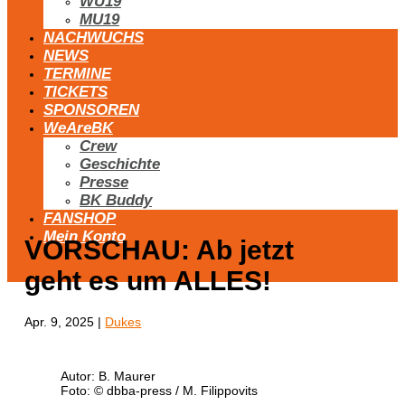
WU19
MU19
NACHWUCHS
NEWS
TERMINE
TICKETS
SPONSOREN
WeAreBK
Crew
Geschichte
Presse
BK Buddy
FANSHOP
Mein Konto
VORSCHAU: Ab jetzt
geht es um ALLES!
Apr. 9, 2025
|
Dukes
Autor: B. Maurer
Foto: © dbba-press / M. Filippovits