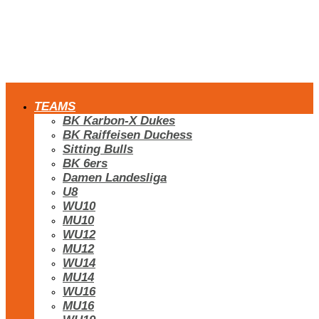
TEAMS
BK Karbon-X Dukes
BK Raiffeisen Duchess
Sitting Bulls
BK 6ers
Damen Landesliga
U8
WU10
MU10
WU12
MU12
WU14
MU14
WU16
MU16