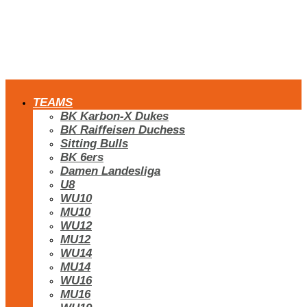
TEAMS
BK Karbon-X Dukes
BK Raiffeisen Duchess
Sitting Bulls
BK 6ers
Damen Landesliga
U8
WU10
MU10
WU12
MU12
WU14
MU14
WU16
MU16