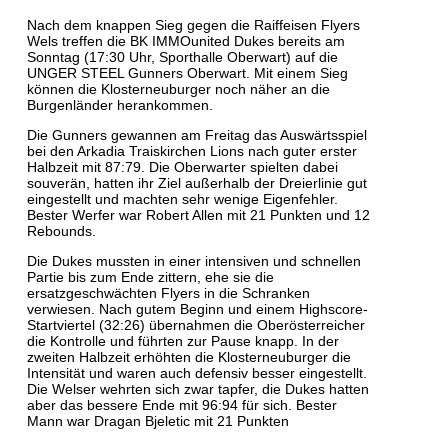
Nach dem knappen Sieg gegen die Raiffeisen Flyers
Wels treffen die BK IMMOunited Dukes bereits am
Sonntag (17:30 Uhr, Sporthalle Oberwart) auf die
UNGER STEEL Gunners Oberwart. Mit einem Sieg
können die Klosterneuburger noch näher an die
Burgenländer herankommen.
Die Gunners gewannen am Freitag das Auswärtsspiel
bei den Arkadia Traiskirchen Lions nach guter erster
Halbzeit mit 87:79. Die Oberwarter spielten dabei
souverän, hatten ihr Ziel außerhalb der Dreierlinie gut
eingestellt und machten sehr wenige Eigenfehler.
Bester Werfer war Robert Allen mit 21 Punkten und 12
Rebounds.
Die Dukes mussten in einer intensiven und schnellen
Partie bis zum Ende zittern, ehe sie die
ersatzgeschwächten Flyers in die Schranken
verwiesen. Nach gutem Beginn und einem Highscore-
Startviertel (32:26) übernahmen die Oberösterreicher
die Kontrolle und führten zur Pause knapp. In der
zweiten Halbzeit erhöhten die Klosterneuburger die
Intensität und waren auch defensiv besser eingestellt.
Die Welser wehrten sich zwar tapfer, die Dukes hatten
aber das bessere Ende mit 96:94 für sich. Bester
Mann war Dragan Bjeletic mit 21 Punkten