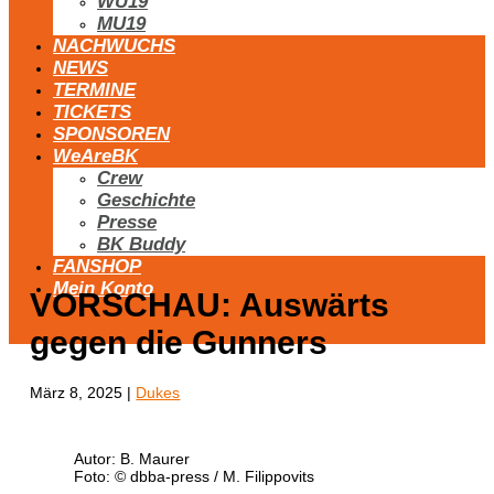
WU19
MU19
NACHWUCHS
NEWS
TERMINE
TICKETS
SPONSOREN
WeAreBK
Crew
Geschichte
Presse
BK Buddy
FANSHOP
Mein Konto
VORSCHAU: Auswärts
gegen die Gunners
März 8, 2025
|
Dukes
Autor: B. Maurer
Foto: © dbba-press / M. Filippovits