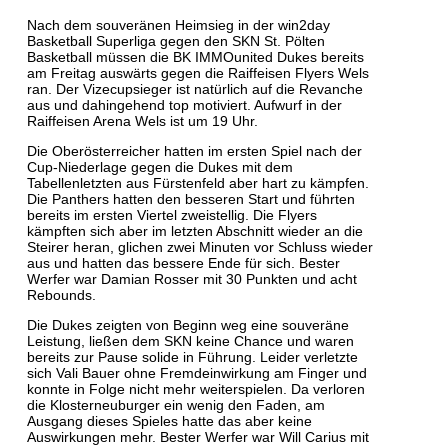
Nach dem souveränen Heimsieg in der win2day
Basketball Superliga gegen den SKN St. Pölten
Basketball müssen die BK IMMOunited Dukes bereits
am Freitag auswärts gegen die Raiffeisen Flyers Wels
ran. Der Vizecupsieger ist natürlich auf die Revanche
aus und dahingehend top motiviert. Aufwurf in der
Raiffeisen Arena Wels ist um 19 Uhr.
Die Oberösterreicher hatten im ersten Spiel nach der
Cup-Niederlage gegen die Dukes mit dem
Tabellenletzten aus Fürstenfeld aber hart zu kämpfen.
Die Panthers hatten den besseren Start und führten
bereits im ersten Viertel zweistellig. Die Flyers
kämpften sich aber im letzten Abschnitt wieder an die
Steirer heran, glichen zwei Minuten vor Schluss wieder
aus und hatten das bessere Ende für sich. Bester
Werfer war Damian Rosser mit 30 Punkten und acht
Rebounds.
Die Dukes zeigten von Beginn weg eine souveräne
Leistung, ließen dem SKN keine Chance und waren
bereits zur Pause solide in Führung. Leider verletzte
sich Vali Bauer ohne Fremdeinwirkung am Finger und
konnte in Folge nicht mehr weiterspielen. Da verloren
die Klosterneuburger ein wenig den Faden, am
Ausgang dieses Spieles hatte das aber keine
Auswirkungen mehr. Bester Werfer war Will Carius mit