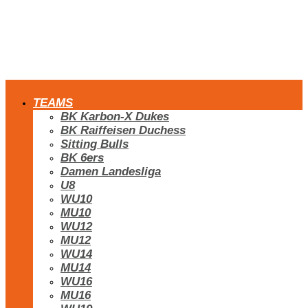
TEAMS
BK Karbon-X Dukes
BK Raiffeisen Duchess
Sitting Bulls
BK 6ers
Damen Landesliga
U8
WU10
MU10
WU12
MU12
WU14
MU14
WU16
MU16