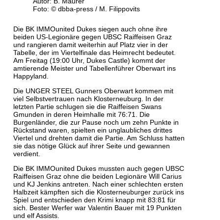
Autor: B. Maurer
Foto: © dbba-press / M. Filippovits
Die BK IMMOunited Dukes siegen auch ohne ihre
beiden US-Legionäre gegen UBSC Raiffeisen Graz
und rangieren damit weiterhin auf Platz vier in der
Tabelle, der im Viertelfinale das Heimrecht bedeutet.
Am Freitag (19:00 Uhr, Dukes Castle) kommt der
amtierende Meister und Tabellenführer Oberwart ins
Happyland.
Die UNGER STEEL Gunners Oberwart kommen mit
viel Selbstvertrauen nach Klosterneuburg. In der
letzten Partie schlugen sie die Raiffeisen Swans
Gmunden in deren Heimhalle mit 76:71. Die
Burgenländer, die zur Pause noch um zehn Punkte in
Rückstand waren, spielten ein unglaubliches drittes
Viertel und drehten damit die Partie. Am Schluss hatten
sie das nötige Glück auf ihrer Seite und gewannen
verdient.
Die BK IMMOunited Dukes mussten auch gegen UBSC
Raiffeisen Graz ohne die beiden Legionäre Will Carius
und KJ Jenkins antreten. Nach einer schlechten ersten
Halbzeit kämpften sich die Klosterneuburger zurück ins
Spiel und entschieden den Krimi knapp mit 83:81 für
sich. Bester Werfer war Valentin Bauer mit 19 Punkten
und elf Assists.