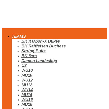
TEAMS
BK Karbon-X Dukes
BK Raiffeisen Duchess
Sitting Bulls
BK 6ers
Damen Landesliga
U8
WU10
MU10
WU12
MU12
WU14
MU14
WU16
MU16