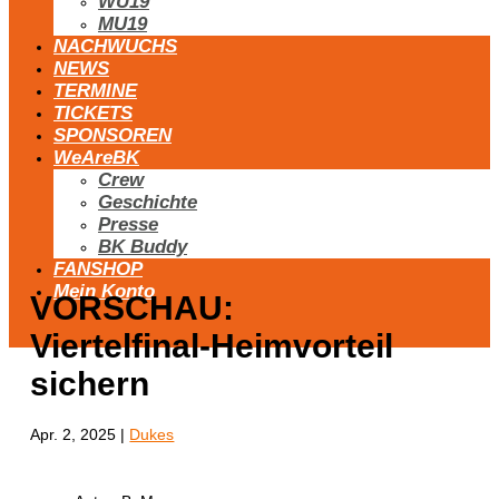
WU19
MU19
NACHWUCHS
NEWS
TERMINE
TICKETS
SPONSOREN
WeAreBK
Crew
Geschichte
Presse
BK Buddy
FANSHOP
Mein Konto
VORSCHAU:
Viertelfinal-Heimvorteil
sichern
Apr. 2, 2025
|
Dukes