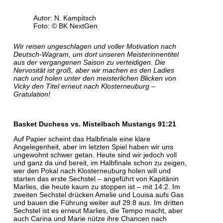
Autor: N. Kampitsch
Foto: © BK NextGen
Wir reisen ungeschlagen und voller Motivation nach
Deutsch-Wagram, um dort unseren Meisterinnentitel
aus der vergangenen Saison zu verteidigen. Die
Nervosität ist groß, aber wir machen es den Ladies
nach und holen unter den meisterlichen Blicken von
Vicky den Titel erneut nach Klosterneuburg –
Gratulation!
Basket Duchess vs. Mistelbach Mustangs 91:21
Auf Papier scheint das Halbfinale eine klare
Angelegenheit, aber im letzten Spiel haben wir uns
ungewohnt schwer getan. Heute sind wir jedoch voll
und ganz da und bereit, im Halbfinale schon zu zeigen,
wer den Pokal nach Klosterneuburg holen will und
starten das erste Sechstel – angeführt von Kapitänin
Marlies, die heute kaum zu stoppen ist – mit 14:2. Im
zweiten Sechstel drücken Amelie und Louisa aufs Gas
und bauen die Führung weiter auf 29:8 aus. Im dritten
Sechstel ist es erneut Marlies, die Tempo macht, aber
auch Carina und Marie nütze ihre Chancen nach