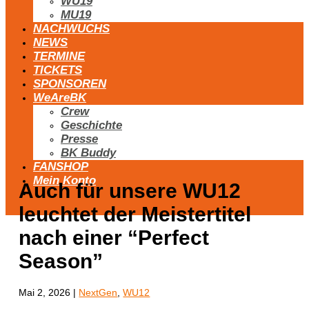
WU19
MU19
NACHWUCHS
NEWS
TERMINE
TICKETS
SPONSOREN
WeAreBK
Crew
Geschichte
Presse
BK Buddy
FANSHOP
Mein Konto
Auch für unsere WU12
leuchtet der Meistertitel
nach einer “Perfect
Season”
Mai 2, 2026
|
NextGen
,
WU12