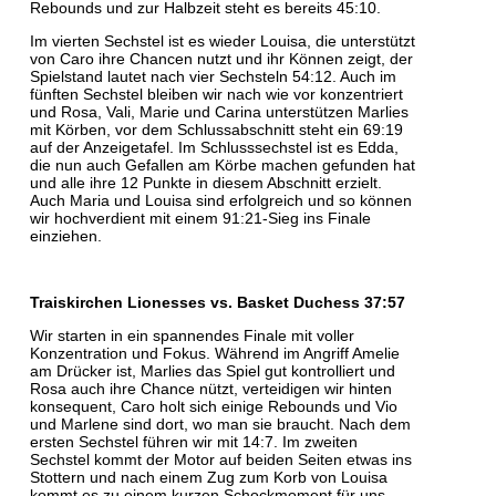
Rebounds und zur Halbzeit steht es bereits 45:10.
Im vierten Sechstel ist es wieder Louisa, die unterstützt
von Caro ihre Chancen nutzt und ihr Können zeigt, der
Spielstand lautet nach vier Sechsteln 54:12. Auch im
fünften Sechstel bleiben wir nach wie vor konzentriert
und Rosa, Vali, Marie und Carina unterstützen Marlies
mit Körben, vor dem Schlussabschnitt steht ein 69:19
auf der Anzeigetafel. Im Schlusssechstel ist es Edda,
die nun auch Gefallen am Körbe machen gefunden hat
und alle ihre 12 Punkte in diesem Abschnitt erzielt.
Auch Maria und Louisa sind erfolgreich und so können
wir hochverdient mit einem 91:21-Sieg ins Finale
einziehen.
Traiskirchen Lionesses vs. Basket Duchess 37:57
Wir starten in ein spannendes Finale mit voller
Konzentration und Fokus. Während im Angriff Amelie
am Drücker ist, Marlies das Spiel gut kontrolliert und
Rosa auch ihre Chance nützt, verteidigen wir hinten
konsequent, Caro holt sich einige Rebounds und Vio
und Marlene sind dort, wo man sie braucht. Nach dem
ersten Sechstel führen wir mit 14:7. Im zweiten
Sechstel kommt der Motor auf beiden Seiten etwas ins
Stottern und nach einem Zug zum Korb von Louisa
kommt es zu einem kurzen Schockmoment für uns,