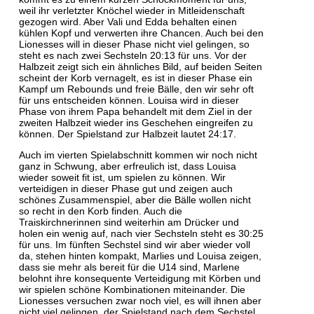
weil ihr verletzter Knöchel wieder in Mitleidenschaft
gezogen wird. Aber Vali und Edda behalten einen
kühlen Kopf und verwerten ihre Chancen. Auch bei den
Lionesses will in dieser Phase nicht viel gelingen, so
steht es nach zwei Sechsteln 20:13 für uns. Vor der
Halbzeit zeigt sich ein ähnliches Bild, auf beiden Seiten
scheint der Korb vernagelt, es ist in dieser Phase ein
Kampf um Rebounds und freie Bälle, den wir sehr oft
für uns entscheiden können. Louisa wird in dieser
Phase von ihrem Papa behandelt mit dem Ziel in der
zweiten Halbzeit wieder ins Geschehen eingreifen zu
können. Der Spielstand zur Halbzeit lautet 24:17.
Auch im vierten Spielabschnitt kommen wir noch nicht
ganz in Schwung, aber erfreulich ist, dass Louisa
wieder soweit fit ist, um spielen zu können. Wir
verteidigen in dieser Phase gut und zeigen auch
schönes Zusammenspiel, aber die Bälle wollen nicht
so recht in den Korb finden. Auch die
Traiskirchnerinnen sind weiterhin am Drücker und
holen ein wenig auf, nach vier Sechsteln steht es 30:25
für uns. Im fünften Sechstel sind wir aber wieder voll
da, stehen hinten kompakt, Marlies und Louisa zeigen,
dass sie mehr als bereit für die U14 sind, Marlene
belohnt ihre konsequente Verteidigung mit Körben und
wir spielen schöne Kombinationen miteinander. Die
Lionesses versuchen zwar noch viel, es will ihnen aber
nicht viel gelingen, der Spielstand nach dem Sechstel