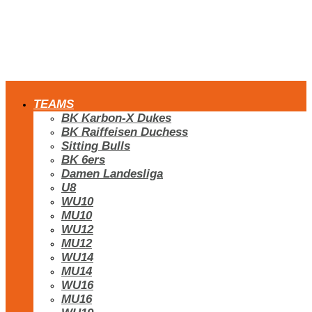
TEAMS
BK Karbon-X Dukes
BK Raiffeisen Duchess
Sitting Bulls
BK 6ers
Damen Landesliga
U8
WU10
MU10
WU12
MU12
WU14
MU14
WU16
MU16