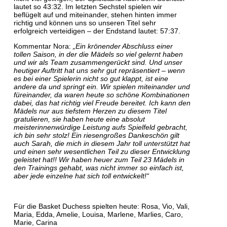
lautet so 43:32. Im letzten Sechstel spielen wir
beflügelt auf und miteinander, stehen hinten immer
richtig und können uns so unseren Titel sehr
erfolgreich verteidigen – der Endstand lautet: 57:37.
Kommentar Nora:
„Ein krönender Abschluss einer
tollen Saison, in der die Mädels so viel gelernt haben
und wir als Team zusammengerückt sind. Und unser
heutiger Auftritt hat uns sehr gut repräsentiert – wenn
es bei einer Spielerin nicht so gut klappt, ist eine
andere da und springt ein. Wir spielen miteinander und
füreinander, da waren heute so schöne Kombinationen
dabei, das hat richtig viel Freude bereitet. Ich kann den
Mädels nur aus tiefstem Herzen zu diesem Titel
gratulieren, sie haben heute eine absolut
meisterinnenwürdige Leistung aufs Spielfeld gebracht,
ich bin sehr stolz! Ein riesengroßes Dankeschön gilt
auch Sarah, die mich in diesem Jahr toll unterstützt hat
und einen sehr wesentlichen Teil zu dieser Entwicklung
geleistet hat!! Wir haben heuer zum Teil 23 Mädels in
den Trainings gehabt, was nicht immer so einfach ist,
aber jede einzelne hat sich toll entwickelt!“
Für die Basket Duchess spielten heute: Rosa, Vio, Vali,
Maria, Edda, Amelie, Louisa, Marlene, Marlies, Caro,
Marie, Carina