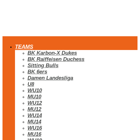
TEAMS
BK Karbon-X Dukes
BK Raiffeisen Duchess
Sitting Bulls
BK 6ers
Damen Landesliga
U8
WU10
MU10
WU12
MU12
WU14
MU14
WU16
MU16