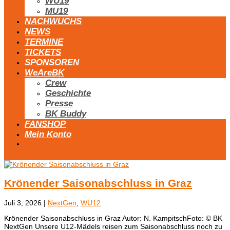
WU19
MU19
NACHWUCHS
NEWS
TERMINE
TICKETS
SPONSOREN
WeAreBK
Crew
Geschichte
Presse
BK Buddy
FANSHOP
Mein Konto
Krönender Saisonabschluss in Graz
Juli 3, 2026
|
NextGen
,
WU12
Krönender Saisonabschluss in Graz Autor: N. KampitschFoto: © BK
NextGen Unsere U12-Mädels reisen zum Saisonabschluss noch zu