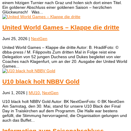
einem hitzigen Turnier nach Graz und holen sich dort einen Titel.
Ein goldener Abschluss einer goldenen Saison – herzlichen
Glückwunsch! Was...
United World Games – Klappe die dritte
Juni 25, 2026
|
NextGen
United World Games – Klappe die dritte Autor: B. HradilFoto: ©
dbba-press / M. Filippovits ​Zum dritten Mal in Folge reist eine
Delegation von 52 jungen Duchess und Dukes begleitet von vier
Coaches nach Klagenfurt, um an der 20. Ausgabe der United World
Games...
U10 black holt NBBV Gold
Juni 1, 2026
|
MU10
,
NextGen
U10 black holt NBBV Gold Autor: BK NextGenFoto: © BK NextGen ​
Am Samstag, den 30. Mai, stand für unsere U10 Black der Final
Day in Traiskirchen auf dem Programm. Die Halle war bestens
gefüllt, die Stimmung hervorragend, die Organisation gelungen und
auch das Buffet...
Information zum Saisonabschluss –