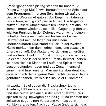
Am vergangenen Spieltag standen für unsere BK
Dukes Orange Mu12 zwei herausfordernde Spiele auf
dem Programm. Im ersten Spiel trafen wir auf die
Deutsch Wagram Alligators. Von Beginn an taten wir
uns schwer, richtig ins Spiel zu finden. Die Alligators
nutzten unsere Unachtsamkeiten konsequent aus und
kamen immer wieder zu schnellen Gegenangriffen und
leichten Punkten. In der Defense waren wir oft einen
Schritt zu langsam. Trotzdem hielten wir bis zur
Halbzeit gut mit und lagen nur mit einem
überschaubaren Rückstand zurück. In der zweiten
Hälfte merkte man dann jedoch, dass uns etwas die
Energie verließ. Der Abstand wurde langsam größer
und wir fielen Punkt für Punkt zurück, sodass wir das
Spiel am Ende leider verloren. Positiv hervorzuheben
ist, dass sich die Kinder im Laufe des Spiels immer
besser gefunden haben und das Zusammenspiel
zunehmend funktionierte. Man merkte aber deutlich,
dass wir nach der längeren Weihnachtspause zu lange
gebraucht haben, um wirklich ins Spiel zu kommen.
Im zweiten Spiel gegen die Traiskirchner Lions
Academy U11 rechneten wir uns gute Chancen aus
und das zeigte sich auch in der ersten Halbzeit. Wir
spielten mutig, bewegten den Ball gut und konnten uns
zeitweise sogar einen Vorsprung von fast zehn
Punkten erarbeiten. Nach der Pause änderte sich das