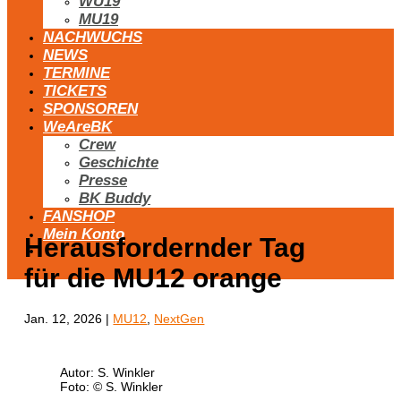
WU19
MU19
NACHWUCHS
NEWS
TERMINE
TICKETS
SPONSOREN
WeAreBK
Crew
Geschichte
Presse
BK Buddy
FANSHOP
Mein Konto
Herausfordernder Tag
für die MU12 orange
Jan. 12, 2026
|
MU12
,
NextGen
Autor: S. Winkler
Foto: © S. Winkler