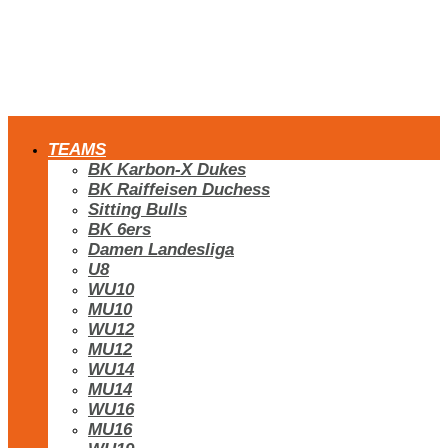
TEAMS
BK Karbon-X Dukes
BK Raiffeisen Duchess
Sitting Bulls
BK 6ers
Damen Landesliga
U8
WU10
MU10
WU12
MU12
WU14
MU14
WU16
MU16