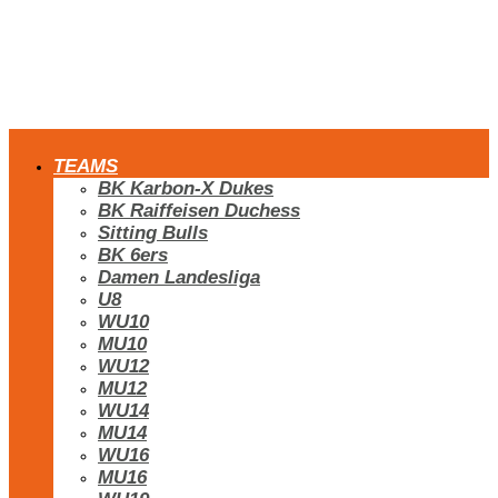
TEAMS
BK Karbon-X Dukes
BK Raiffeisen Duchess
Sitting Bulls
BK 6ers
Damen Landesliga
U8
WU10
MU10
WU12
MU12
WU14
MU14
WU16
MU16