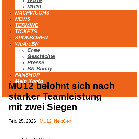
WU19
MU19
NACHWUCHS
NEWS
TERMINE
TICKETS
SPONSOREN
WeAreBK
Crew
Geschichte
Presse
BK Buddy
FANSHOP
Mein Konto
MU12 belohnt sich nach
starker Teamleistung
mit zwei Siegen
Feb. 25, 2026
|
MU12
,
NextGen