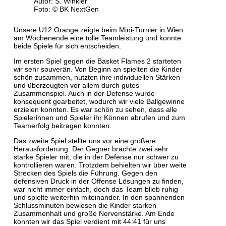
Autor: S. Winkler
Foto: © BK NextGen
​Unsere U12 Orange zeigte beim Mini-Turnier in Wien
am Wochenende eine tolle Teamleistung und konnte
beide Spiele für sich entscheiden.
Im ersten Spiel gegen die Basket Flames 2 starteten
wir sehr souverän. Von Beginn an spielten die Kinder
schön zusammen, nutzten ihre individuellen Stärken
und überzeugten vor allem durch gutes
Zusammenspiel. Auch in der Defense wurde
konsequent gearbeitet, wodurch wir viele Ballgewinne
erzielen konnten. Es war schön zu sehen, dass alle
Spielerinnen und Spieler ihr Können abrufen und zum
Teamerfolg beitragen konnten.
Das zweite Spiel stellte uns vor eine größere
Herausforderung. Der Gegner brachte zwei sehr
starke Spieler mit, die in der Defense nur schwer zu
kontrollieren waren. Trotzdem behielten wir über weite
Strecken des Spiels die Führung. Gegen den
defensiven Druck in der Offense Lösungen zu finden,
war nicht immer einfach, doch das Team blieb ruhig
und spielte weiterhin miteinander. In den spannenden
Schlussminuten bewiesen die Kinder starken
Zusammenhalt und große Nervenstärke. Am Ende
konnten wir das Spiel verdient mit 44:41 für uns