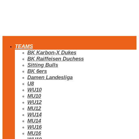
TEAMS
BK Karbon-X Dukes
BK Raiffeisen Duchess
Sitting Bulls
BK 6ers
Damen Landesliga
U8
WU10
MU10
WU12
MU12
WU14
MU14
WU16
MU16