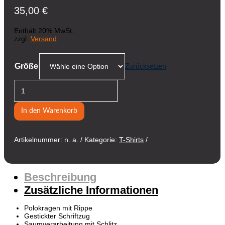
35,00
€
Enthält 20% MwSt..
zzgl.
Versand
Größe
Zurücksetzen
BK
Polo
Shirt
Menge
In den Warenkorb
Artikelnummer:
n. a.
Kategorie:
T-Shirts
Beschreibung
Zusätzliche Informationen
Polokragen mit Rippe
Gestickter Schriftzug
Saumverarbeitung mit Schlitz