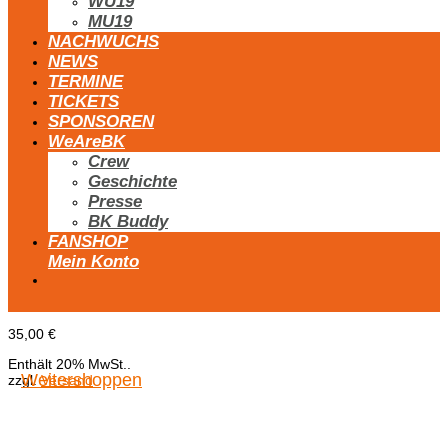
WU19
MU19
NACHWUCHS
NEWS
TERMINE
TICKETS
SPONSOREN
WeAreBK
Crew
Geschichte
Presse
BK Buddy
FANSHOP
Mein Konto
35,00
€
Enthält 20% MwSt..
Weitershoppen
zzgl.
Versand