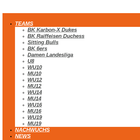
TEAMS
BK Karbon-X Dukes
BK Raiffeisen Duchess
Sitting Bulls
BK 6ers
Damen Landesliga
U8
WU10
MU10
WU12
MU12
WU14
MU14
WU16
MU16
WU19
MU19
NACHWUCHS
NEWS