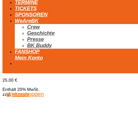
TERMINE
TICKETS
SPONSOREN
WeAreBK
Crew
Geschichte
Presse
BK Buddy
FANSHOP
Mein Konto
25,00
€
Enthält 20% MwSt..
Weitershoppen
zzgl.
Versand