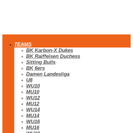
TEAMS
BK Karbon-X Dukes
BK Raiffeisen Duchess
Sitting Bulls
BK 6ers
Damen Landesliga
U8
WU10
MU10
WU12
MU12
WU14
MU14
WU16
MU16