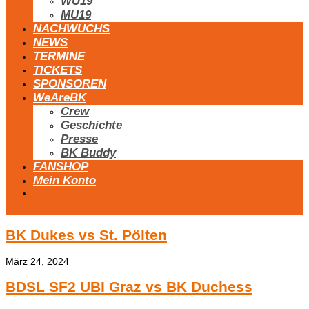
WU19
MU19
NACHWUCHS
NEWS
TERMINE
TICKETS
SPONSOREN
WeAreBK
Crew
Geschichte
Presse
BK Buddy
FANSHOP
Mein Konto
BK Dukes vs St. Pölten
März 24, 2024
BDSL SF2 UBI Graz vs BK Duchess