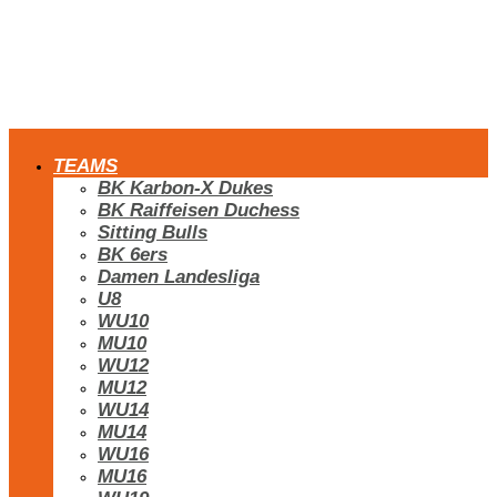
TEAMS
BK Karbon-X Dukes
BK Raiffeisen Duchess
Sitting Bulls
BK 6ers
Damen Landesliga
U8
WU10
MU10
WU12
MU12
WU14
MU14
WU16
MU16