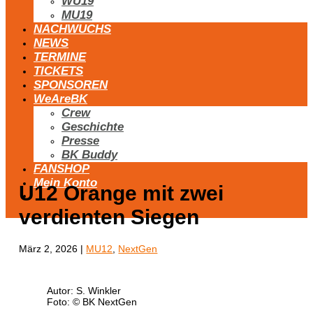
WU19
MU19
NACHWUCHS
NEWS
TERMINE
TICKETS
SPONSOREN
WeAreBK
Crew
Geschichte
Presse
BK Buddy
FANSHOP
Mein Konto
U12 Orange mit zwei
verdienten Siegen
März 2, 2026
|
MU12
,
NextGen
Autor: S. Winkler
Foto: © BK NextGen