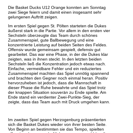
​Die Basket Ducks U12 Orange konnten am Sonntag
zwei Siege feiern und damit einen insgesamt sehr
gelungenen Auftritt zeigen.
Im ersten Spiel gegen St. Pölten starteten die Dukes
äußerst stark in die Partie. Vor allem in den ersten vier
Sechsteln überzeugte das Team durch schönes
Zusammenspiel, gute Ballbewegung und eine
konzentrierte Leistung auf beiden Seiten des Feldes.
Offensiv wurde gemeinsam gespielt, defensiv gut
gearbeitet. Das war eine Phase, in der die Dukes klar
zeigten, was in ihnen steckt. In den letzten beiden
Sechsteln ließ die Konzentration jedoch etwas nach.
Einfache, vermeidbare Fehler und ein reduziertes
Zusammenspiel machten das Spiel unnötig spannend
und brachten den Gegner noch einmal heran. Positiv
hervorzuheben ist jedoch, dass die Mannschaft in
dieser Phase die Ruhe bewahrte und das Spiel trotz
der knappen Situation souverän zu Ende spielte. Am
Ende stand ein verdienter Zwei-Punkte-Sieg, der
zeigte, dass das Team auch mit Druck umgehen kann.
Im zweiten Spiel gegen Herzogenburg präsentierten
sich die Basket Dukes wieder von ihrer besten Seite.
Von Beginn an bestimmten sie das Tempo, spielten