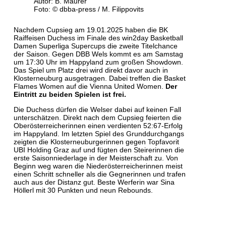
Autor: B. Maurer
Foto: © dbba-press / M. Filippovits
Nachdem Cupsieg am 19.01.2025 haben die BK
Raiffeisen Duchess im Finale des win2day Basketball
Damen Superliga Supercups die zweite Titelchance
der Saison. Gegen DBB Wels kommt es am Samstag
um 17:30 Uhr im Happyland zum großen Showdown.
Das Spiel um Platz drei wird direkt davor auch in
Klosterneuburg ausgetragen. Dabei treffen die Basket
Flames Women auf die Vienna United Women.
Der
Eintritt zu beiden Spielen ist frei.
Die Duchess dürfen die Welser dabei auf keinen Fall
unterschätzen. Direkt nach dem Cupsieg feierten die
Oberösterreicherinnen einen verdienten 52:67-Erfolg
im Happyland. Im letzten Spiel des Grunddurchgangs
zeigten die Klosterneuburgerinnen gegen Topfavorit
UBI Holding Graz auf und fügten den Steirerinnen die
erste Saisonniederlage in der Meisterschaft zu. Von
Beginn weg waren die Niederösterreicherinnen meist
einen Schritt schneller als die Gegnerinnen und trafen
auch aus der Distanz gut. Beste Werferin war Sina
Höllerl mit 30 Punkten und neun Rebounds.