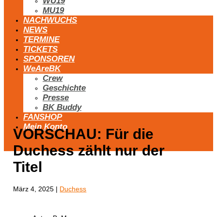
WU19
MU19
NACHWUCHS
NEWS
TERMINE
TICKETS
SPONSOREN
WeAreBK
Crew
Geschichte
Presse
BK Buddy
FANSHOP
Mein Konto
VORSCHAU: Für die
Duchess zählt nur der
Titel
März 4, 2025
|
Duchess