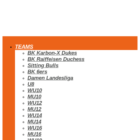
TEAMS
BK Karbon-X Dukes
BK Raiffeisen Duchess
Sitting Bulls
BK 6ers
Damen Landesliga
U8
WU10
MU10
WU12
MU12
WU14
MU14
WU16
MU16