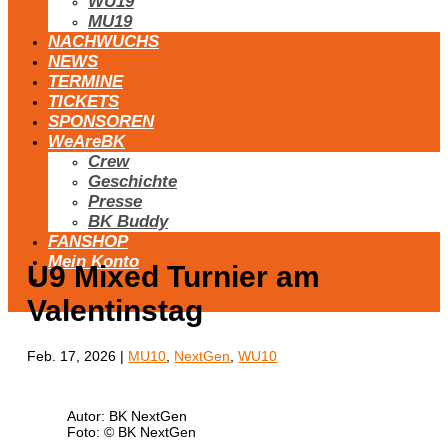
WU19
MU19
NACHWUCHS
NEWS
TERMINE
TICKETS
SPONSOREN
WeAreBK
Crew
Geschichte
Presse
BK Buddy
FANSHOP
Mein Konto
U9 Mixed Turnier am
Valentinstag
Feb. 17, 2026
|
MU10
,
NextGen
,
WU10
Autor: BK NextGen
Foto: © BK NextGen