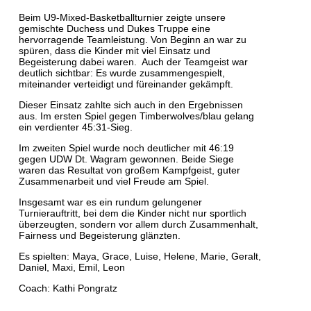
​Beim U9-Mixed-Basketballturnier zeigte unsere
gemischte Duchess und Dukes Truppe eine
hervorragende Teamleistung. Von Beginn an war zu
spüren, dass die Kinder mit viel Einsatz und
Begeisterung dabei waren. Auch der Teamgeist war
deutlich sichtbar: Es wurde zusammengespielt,
miteinander verteidigt und füreinander gekämpft.
Dieser Einsatz zahlte sich auch in den Ergebnissen
aus. Im ersten Spiel gegen Timberwolves/blau gelang
ein verdienter 45:31-Sieg.
Im zweiten Spiel wurde noch deutlicher mit 46:19
gegen UDW Dt. Wagram gewonnen. Beide Siege
waren das Resultat von großem Kampfgeist, guter
Zusammenarbeit und viel Freude am Spiel.
Insgesamt war es ein rundum gelungener
Turnierauftritt, bei dem die Kinder nicht nur sportlich
überzeugten, sondern vor allem durch Zusammenhalt,
Fairness und Begeisterung glänzten.
Es spielten: Maya, Grace, Luise, Helene, Marie, Geralt,
Daniel, Maxi, Emil, Leon
Coach: Kathi Pongratz