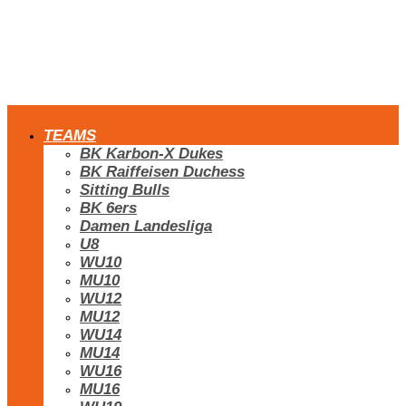
TEAMS
BK Karbon-X Dukes
BK Raiffeisen Duchess
Sitting Bulls
BK 6ers
Damen Landesliga
U8
WU10
MU10
WU12
MU12
WU14
MU14
WU16
MU16