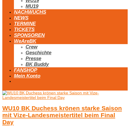
WU19
MU19
NACHWUCHS
NEWS
TERMINE
TICKETS
SPONSOREN
WeAreBK
Crew
Geschichte
Presse
BK Buddy
FANSHOP
Mein Konto
WU10 BK Duchess krönen starke Saison
mit Vize-Landesmeistertitel beim Final
Day