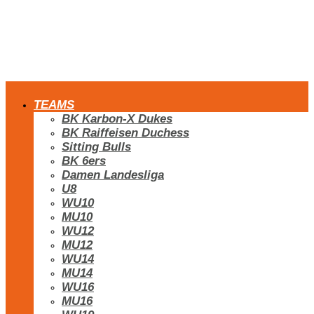
TEAMS
BK Karbon-X Dukes
BK Raiffeisen Duchess
Sitting Bulls
BK 6ers
Damen Landesliga
U8
WU10
MU10
WU12
MU12
WU14
MU14
WU16
MU16