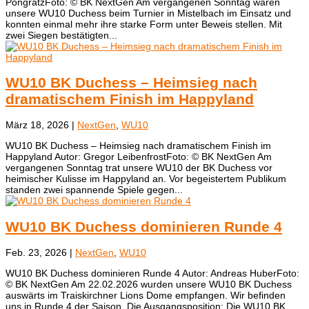
PongratzFoto: © BK NextGen ​Am vergangenen Sonntag waren
unsere WU10 Duchess beim Turnier in Mistelbach im Einsatz und
konnten einmal mehr ihre starke Form unter Beweis stellen. Mit
zwei Siegen bestätigten...
WU10 BK Duchess – Heimsieg nach
dramatischem Finish im Happyland
März 18, 2026
|
NextGen
,
WU10
WU10 BK Duchess – Heimsieg nach dramatischem Finish im
Happyland Autor: Gregor LeibenfrostFoto: © BK NextGen ​Am
vergangenen Sonntag trat unsere WU10 der BK Duchess vor
heimischer Kulisse im Happyland an. Vor begeistertem Publikum
standen zwei spannende Spiele gegen...
WU10 BK Duchess dominieren Runde 4
Feb. 23, 2026
|
NextGen
,
WU10
WU10 BK Duchess dominieren Runde 4 Autor: Andreas HuberFoto:
© BK NextGen Am 22.02.2026 wurden unsere WU10 BK Duchess
auswärts im Traiskirchner Lions Dome empfangen. Wir befinden
uns in Runde 4 der Saison. Die Ausgangsposition: Die WU10 BK