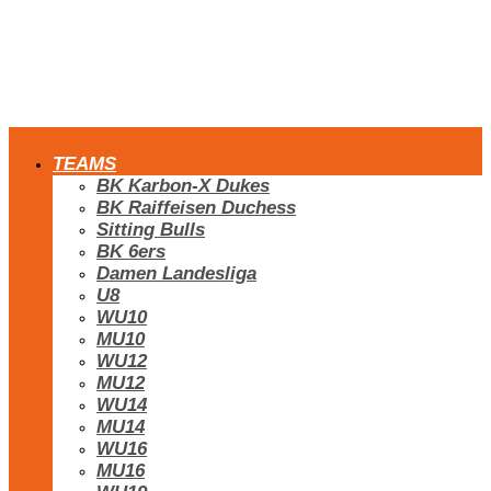
TEAMS
BK Karbon-X Dukes
BK Raiffeisen Duchess
Sitting Bulls
BK 6ers
Damen Landesliga
U8
WU10
MU10
WU12
MU12
WU14
MU14
WU16
MU16