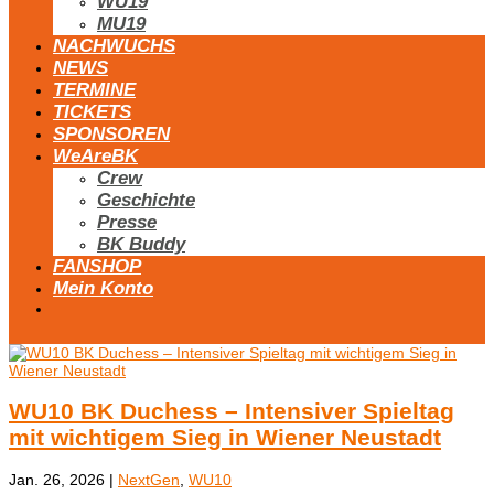
WU19
MU19
NACHWUCHS
NEWS
TERMINE
TICKETS
SPONSOREN
WeAreBK
Crew
Geschichte
Presse
BK Buddy
FANSHOP
Mein Konto
WU10 BK Duchess – Intensiver Spieltag
mit wichtigem Sieg in Wiener Neustadt
Jan. 26, 2026
|
NextGen
,
WU10