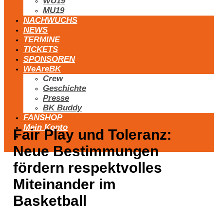
WU19
MU19
NACHWUCHS
NEWS
TERMINE
TICKETS
SPONSOREN
WeAreBK
Crew
Geschichte
Presse
BK Buddy
FANSHOP
Mein Konto
Fair Play und Toleranz:
Neue Bestimmungen
fördern respektvolles
Miteinander im
Basketball