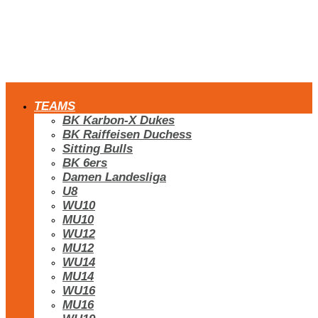
TEAMS
BK Karbon-X Dukes
BK Raiffeisen Duchess
Sitting Bulls
BK 6ers
Damen Landesliga
U8
WU10
MU10
WU12
MU12
WU14
MU14
WU16
MU16