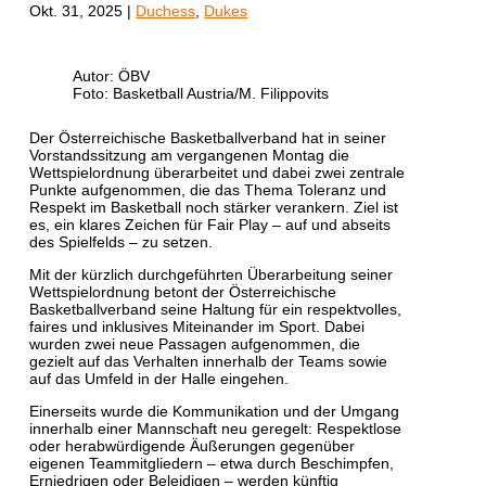
Okt. 31, 2025
|
Duchess
,
Dukes
Autor: ÖBV
Foto: Basketball Austria/M. Filippovits
Der Österreichische Basketballverband hat in seiner
Vorstandssitzung am vergangenen Montag die
Wettspielordnung überarbeitet und dabei zwei zentrale
Punkte aufgenommen, die das Thema Toleranz und
Respekt im Basketball noch stärker verankern. Ziel ist
es, ein klares Zeichen für Fair Play – auf und abseits
des Spielfelds – zu setzen.
Mit der kürzlich durchgeführten Überarbeitung seiner
Wettspielordnung betont der Österreichische
Basketballverband seine Haltung für ein respektvolles,
faires und inklusives Miteinander im Sport. Dabei
wurden zwei neue Passagen aufgenommen, die
gezielt auf das Verhalten innerhalb der Teams sowie
auf das Umfeld in der Halle eingehen.
Einerseits wurde die Kommunikation und der Umgang
innerhalb einer Mannschaft neu geregelt: Respektlose
oder herabwürdigende Äußerungen gegenüber
eigenen Teammitgliedern – etwa durch Beschimpfen,
Erniedrigen oder Beleidigen – werden künftig