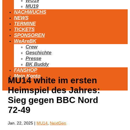
WU19
MU19
NACHWUCHS
NEWS
TERMINE
TICKETS
SPONSOREN
WeAreBK
Crew
Geschichte
Presse
BK Buddy
FANSHOP
Mein Konto
MU14 white im ersten
Heimspiel des Jahres:
Sieg gegen BBC Nord
72-49
Jan. 22, 2025
|
MU14
,
NextGen