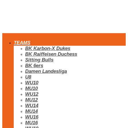
TEAMS
BK Karbon-X Dukes
BK Raiffeisen Duchess
Sitting Bulls
BK 6ers
Damen Landesliga
U8
WU10
MU10
WU12
MU12
WU14
MU14
WU16
MU16