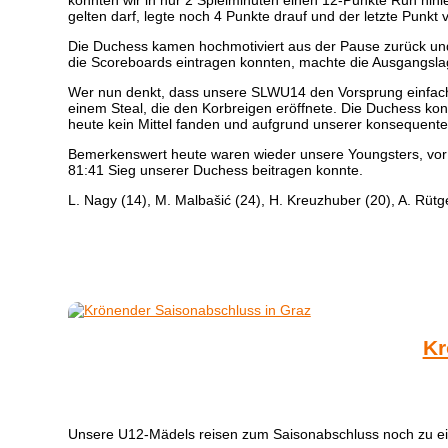
konnten wir in nur 2 Spielminuten einen 12-Punkte Run hinle
gelten darf, legte noch 4 Punkte drauf und der letzte Punk
Die Duchess kamen hochmotiviert aus der Pause zurück und s
die Scoreboards eintragen konnten, machte die Ausgangslage
Wer nun denkt, dass unsere SLWU14 den Vorsprung einfach ge
einem Steal, die den Korbreigen eröffnete. Die Duchess kon
heute kein Mittel fanden und aufgrund unserer konsequente
Bemerkenswert heute waren wieder unsere Youngsters, vor 
81:41 Sieg unserer Duchess beitragen konnte.
L. Nagy (14), M. Malbašić (24), H. Kreuzhuber (20), A. Rütge
Kr
Unsere U12-Mädels reisen zum Saisonabschluss noch zu eine