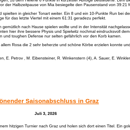
gen, zu dem Helene 6 Punkte in kürzester Abfolge beisteuerte. Leni die
t vor der Halbzeitpause von Mia besiegelte den Pausenstand von 39:21 
pielten in gleicher Tonart weiter. Ein 8 und ein 10-Punkte Run bei dem
 für das letzte Viertel mit einem 61:31 geradezu perfekt.
mütlich nach Hause spielen wollte und in der Intensität nachgelassen 
nten hier ihre bessere Physis und Spielwitz nochmal eindrucksvoll dem
n und toughen Defense nur selten gefährlich vor den Korb kamen.
allem Rosa die 2 sehr beherzte und schöne Körbe erzielen konnte und
n, E. Petrov , M. Eibensteiner, R. Winkenstern (4), A. Sauer, E. Winkl
önender Saisonabschluss in Graz
Juli 3, 2026
m hitzigen Turnier nach Graz und holen sich dort einen Titel. Ein go