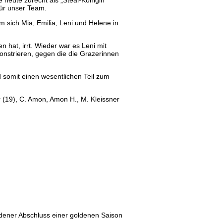
 heute zurecht als „Steal-Königin“
für unser Team.
 sich Mia, Emilia, Leni und Helene in
hat, irrt. Wieder war es Leni mit
onstrieren, gegen die die Grazerinnen
 somit einen wesentlichen Teil zum
er (19), C. Amon, Amon H., M. Kleissner
ldener Abschluss einer goldenen Saison