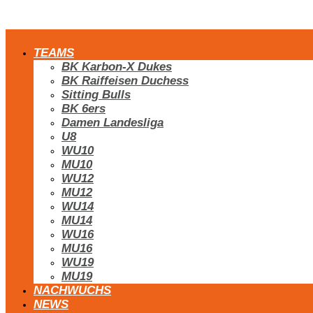
TEAMS
BK Karbon-X Dukes
BK Raiffeisen Duchess
Sitting Bulls
BK 6ers
Damen Landesliga
U8
WU10
MU10
WU12
MU12
WU14
MU14
WU16
MU16
WU19
MU19
NACHWUCHS
NEWS