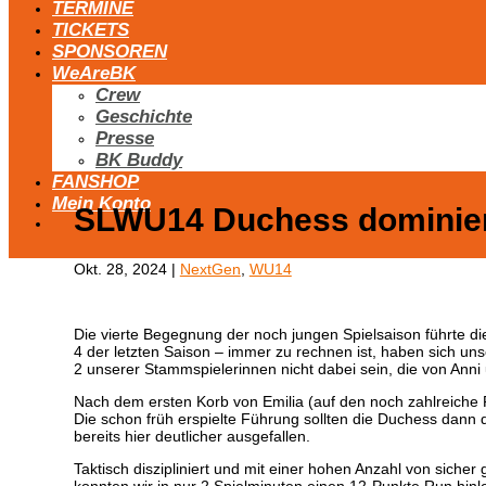
TERMINE
TICKETS
SPONSOREN
WeAreBK
Crew
Geschichte
Presse
BK Buddy
FANSHOP
Mein Konto
SLWU14 Duchess dominier
Okt. 28, 2024
|
NextGen
,
WU14
Die vierte Begegnung der noch jungen Spielsaison führte d
4 der letzten Saison – immer zu rechnen ist, haben sich unse
2 unserer Stammspielerinnen nicht dabei sein, die von Anni
Nach dem ersten Korb von Emilia (auf den noch zahlreiche R
Die schon früh erspielte Führung sollten die Duchess dan
bereits hier deutlicher ausgefallen.
Taktisch diszipliniert und mit einer hohen Anzahl von sich