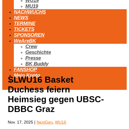
WU19
MU19
NACHWUCHS
NEWS
TERMINE
TICKETS
SPONSOREN
WeAreBK
Crew
Geschichte
Presse
BK Buddy
FANSHOP
Mein Konto
SLWU16 Basket
Duchess feiern
Heimsieg gegen UBSC-
DBBC Graz
Nov. 17, 2025
|
NextGen
,
WU16