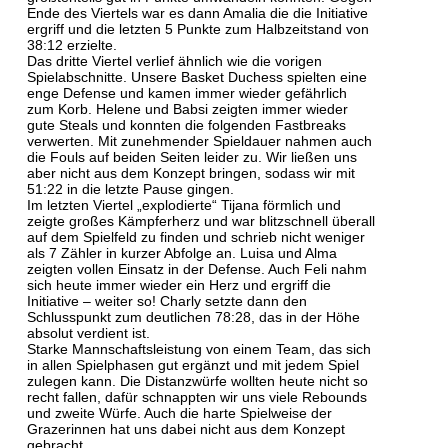
Ende des Viertels war es dann Amalia die die Initiative
ergriff und die letzten 5 Punkte zum Halbzeitstand von
38:12 erzielte.
Das dritte Viertel verlief ähnlich wie die vorigen
Spielabschnitte. Unsere Basket Duchess spielten eine
enge Defense und kamen immer wieder gefährlich
zum Korb. Helene und Babsi zeigten immer wieder
gute Steals und konnten die folgenden Fastbreaks
verwerten. Mit zunehmender Spieldauer nahmen auch
die Fouls auf beiden Seiten leider zu. Wir ließen uns
aber nicht aus dem Konzept bringen, sodass wir mit
51:22 in die letzte Pause gingen.
Im letzten Viertel „explodierte“ Tijana förmlich und
zeigte großes Kämpferherz und war blitzschnell überall
auf dem Spielfeld zu finden und schrieb nicht weniger
als 7 Zähler in kurzer Abfolge an. Luisa und Alma
zeigten vollen Einsatz in der Defense. Auch Feli nahm
sich heute immer wieder ein Herz und ergriff die
Initiative – weiter so! Charly setzte dann den
Schlusspunkt zum deutlichen 78:28, das in der Höhe
absolut verdient ist.
Starke Mannschaftsleistung von einem Team, das sich
in allen Spielphasen gut ergänzt und mit jedem Spiel
zulegen kann. Die Distanzwürfe wollten heute nicht so
recht fallen, dafür schnappten wir uns viele Rebounds
und zweite Würfe. Auch die harte Spielweise der
Grazerinnen hat uns dabei nicht aus dem Konzept
gebracht.