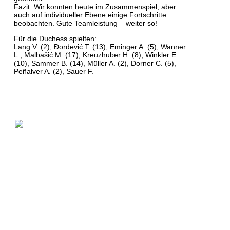
Fazit: Wir konnten heute im Zusammenspiel, aber
auch auf individueller Ebene einige Fortschritte
beobachten. Gute Teamleistung – weiter so!
Für die Duchess spielten:
Lang V. (2), Đorđević T. (13), Eminger A. (5), Wanner
L., Malbašić M. (17), Kreuzhuber H. (8), Winkler E.
(10), Sammer B. (14), Müller A. (2), Dorner C. (5),
Peñalver A. (2), Sauer F.