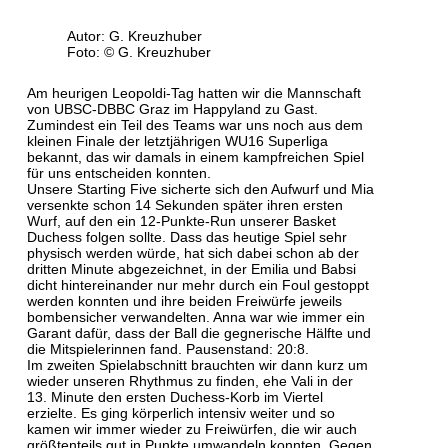
Autor: G. Kreuzhuber
Foto: © G. Kreuzhuber
Am heurigen Leopoldi-Tag hatten wir die Mannschaft
von UBSC-DBBC Graz im Happyland zu Gast.
Zumindest ein Teil des Teams war uns noch aus dem
kleinen Finale der letztjährigen WU16 Superliga
bekannt, das wir damals in einem kampfreichen Spiel
für uns entscheiden konnten.
Unsere Starting Five sicherte sich den Aufwurf und Mia
versenkte schon 14 Sekunden später ihren ersten
Wurf, auf den ein 12-Punkte-Run unserer Basket
Duchess folgen sollte. Dass das heutige Spiel sehr
physisch werden würde, hat sich dabei schon ab der
dritten Minute abgezeichnet, in der Emilia und Babsi
dicht hintereinander nur mehr durch ein Foul gestoppt
werden konnten und ihre beiden Freiwürfe jeweils
bombensicher verwandelten. Anna war wie immer ein
Garant dafür, dass der Ball die gegnerische Hälfte und
die Mitspielerinnen fand. Pausenstand: 20:8.
Im zweiten Spielabschnitt brauchten wir dann kurz um
wieder unseren Rhythmus zu finden, ehe Vali in der
13. Minute den ersten Duchess-Korb im Viertel
erzielte. Es ging körperlich intensiv weiter und so
kamen wir immer wieder zu Freiwürfen, die wir auch
größtenteils gut in Punkte umwandeln konnten. Gegen