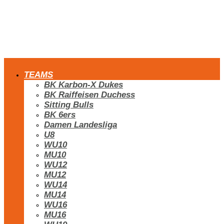
TEAMS
BK Karbon-X Dukes
BK Raiffeisen Duchess
Sitting Bulls
BK 6ers
Damen Landesliga
U8
WU10
MU10
WU12
MU12
WU14
MU14
WU16
MU16